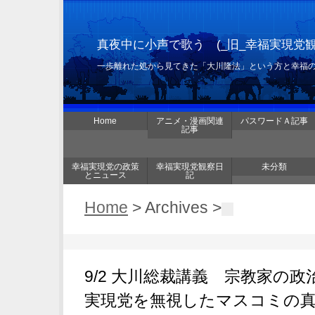
真夜中に小声で歌う (_旧_幸福実現党
一歩離れた処から見てきた「大川隆法」という方と幸福
Home
アニメ・漫画関連
パスワードＡ記事
記事
幸福実現党の政策
幸福実現党観察日
未分類
とニュース
記
Home
> Archives >
9/2 大川総裁講義 宗教家の政治
実現党を無視したマスコミの