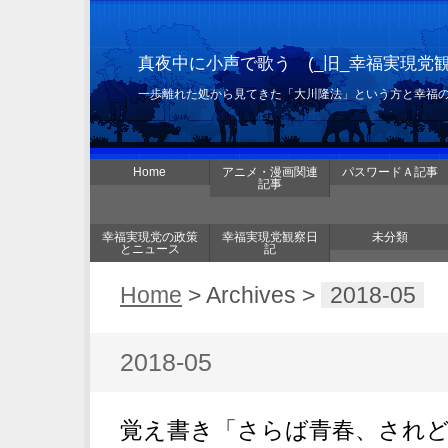
真夜中に小声で歌う (_旧_幸福実現党
一歩離れた処から見てきた「大川隆法」という方と幸福
Home
アニメ・漫画関連
パスワードＡ記事
記事
幸福実現党の政策
幸福実現党観察日
未分類
とニュース
記
Home
> Archives >
2018-05
2018-05
覚え書き「さらば青春、されど