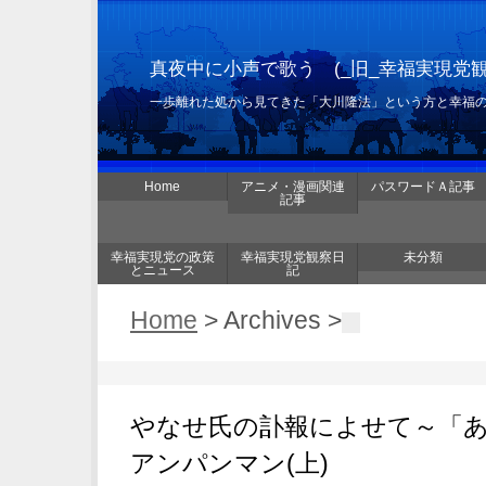
真夜中に小声で歌う (_旧_幸福実現党
一歩離れた処から見てきた「大川隆法」という方と幸福
Home
アニメ・漫画関連
パスワードＡ記事
記事
幸福実現党の政策
幸福実現党観察日
未分類
とニュース
記
Home
> Archives >
やなせ氏の訃報によせて～「
アンパンマン(上)