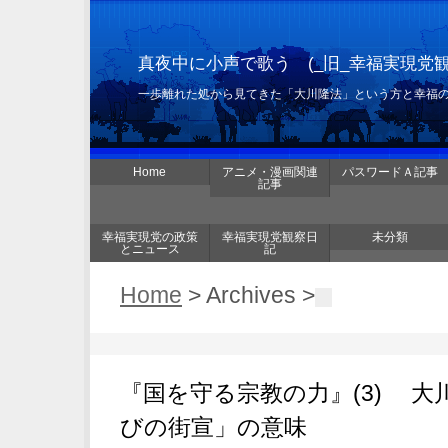
真夜中に小声で歌う (_旧_幸福実現党
一歩離れた処から見てきた「大川隆法」という方と幸福
Home
アニメ・漫画関連
パスワードＡ記事
記事
幸福実現党の政策
幸福実現党観察日
未分類
とニュース
記
Home
> Archives >
『国を守る宗教の力』(3) 大
びの街宣」の意味