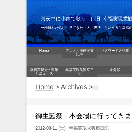
真夜中に小声で歌う (_旧_幸福実現党
一歩離れた処から見てきた「大川隆法」という方と幸福
Home
アニメ・漫画関連
パスワードＡ記事
記事
幸福実現党の政策
幸福実現党観察日
未分類
とニュース
記
Home
> Archives >
御生誕祭 本会場に行ってきまし
2012-08-11 (土)
幸福実現党観察日記