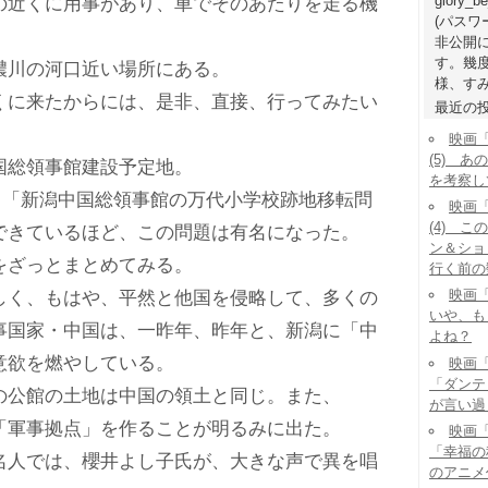
glory_b
近くに用事があり、車でそのあたりを走る機
(パス
非公開
す。幾
川の河口近い場所にある。
様、すみ
に来たからには、是非、直接、行ってみたい
最近の
映画
(5) 
総領事館建設予定地。
を考察し
にも「新潟中国総領事館の万代小学校跡地移転問
映画
(4) 
できているほど、この問題は有名になった。
ン＆ショ
ざっとまとめてみる。
行く前の
映画「
く、もはや、平然と他国を侵略して、多くの
いや、も
事国家・中国は、一昨年、昨年と、新潟に「中
よね？
意欲を燃やしている。
映画「
「ダンテ
公館の土地は中国の領土と同じ。また、
が言い過
軍事拠点」を作ることが明るみに出た。
映画「
「幸福の
人では、櫻井よし子氏が、大きな声で異を唱
のアニメ