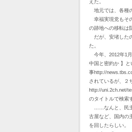
えた。
地元では、各種の
幸福実現党もその
の跡地への移転は
だが、安堵したの
た。
今年、2012年1
中国と密約か 】
事http://news.tbs.
されているが、２
http://uni.2ch.ne
のタイトルで検索
……なんと、民主
古屋など、国内の
を回したらしい。