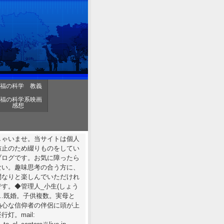
福の科学 教義
福の科学系映画
感想
しゃいませ。当サイトは個人
防止のため綴りものをしてい
ブログです。お気に障ったら
ない。趣味思考の合う方に、
間なりと楽しんでいただけれ
す。◆管理人_小生(しょう
……既婚。子供複数。実母と
熱心な信仰者の伴侶に頭が上
行灯。mail: