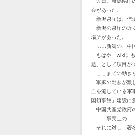
先日、新潟県庁の
会があった。
新潟県庁は、信濃
新潟の県庁の近く
場所があった。
……新潟の、中国
もはや、wiki
題」として項目が
ここまでの動きを
軍拡の動きが激し
血を流している軍
国領事館」建設に
中国共産党政府の
……事実上の、「
それに対し、著名