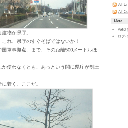
All E
All C
Meta
Valid
な建物が県庁。
ログ
。これ、県庁のすぐそばではないか！
国軍事拠点」まで、その距離500メートルほ
か使わなくとも、あっという間に県庁が制圧
に着く。ここだ。