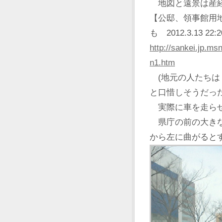
地図と遠景は産経
【公邸、領事館用
も 2012.3.13 22:
http://sankei.jp.m
n1.htm
(地元の人たちは
と口惜しそうだった
実際に車を走ら
県庁の前の大きな
から左に曲がると