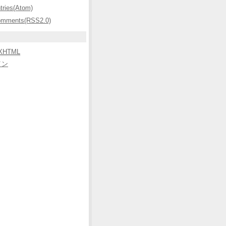
ntries(Atom)
omments(RSS2.0)
XHTML
イン