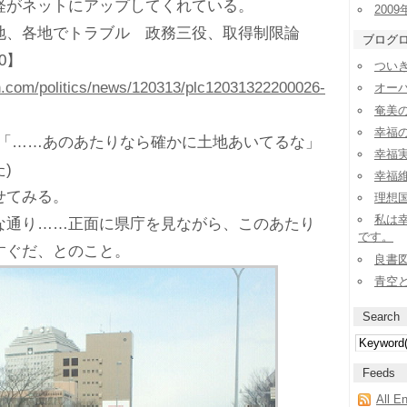
がネットにアップしてくれている。
2009
地、各地でトラブル 政務三役、取得制限論
ブログ
20】
ついき
sn.com/politics/news/120313/plc12031322200026-
オー
奄美
幸福
「……あのあたりなら確かに土地あいてるな」
幸福実
)
幸福
せてみる。
理想
私は
通り……正面に県庁を見ながら、このあたり
です。
すぐだ、とのこと。
良書
青空
Search
Feeds
All E