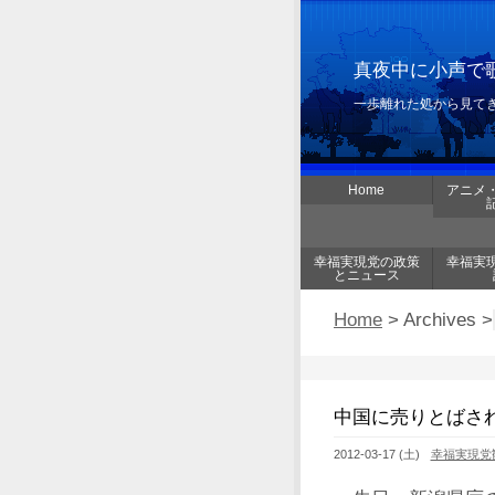
真夜中に小声で歌
一歩離れた処から見て
Home
アニメ
幸福実現党の政策
幸福実
とニュース
Home
> Archives >
中国に売りとばさ
2012-03-17 (土)
幸福実現党