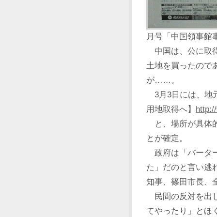
月号「中国領事館
中国は、公に取得
土地を買ったので
が……。
3月3日には、地
用地取得へ】
http:
と、場所が具体的
とが確定。
政府は「バーター
た」だのと言い逃
知事、篠田市長、
民間の反対を出し
てやったり」とほ