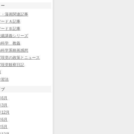
リー
メ・漫画関連記事
ワードＡ記事
ワードＢ記事
総裁講義シリーズ
の科学 教義
の科学系映画感想
実現党の政策とニュース
実現党観察日記
類
学習法
イブ
年6月
年3月
年12月
年6月
年5月