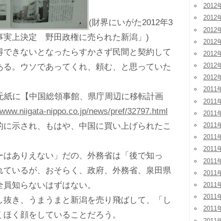
2012
2012
(財界にいがた2012年3
2012
事実上決定 野田政権に売られた新潟」)
2012
できないとなったらすかさず民間と契約して
2012
2012
ある。ウソであってくれ、頼む、と思っていた
2012
2011
元紙に【中国総領事館、県庁周辺に移転計画
2011
//www.niigata-nippo.co.jp/news/pref/32797.html
2011
に示され、もはや、中国に買い上げられたこ
2011
2011
2011
はありえない」だの、外務省は「後で知っ
2011
れているが、おそらく、政府、外務省、泉田県
2011
全員知らないはずはない。
2011
2011
抜き、うまうまと新潟を売り飛ばして、「し
2011
くほく顔をしていることだろう。
2011