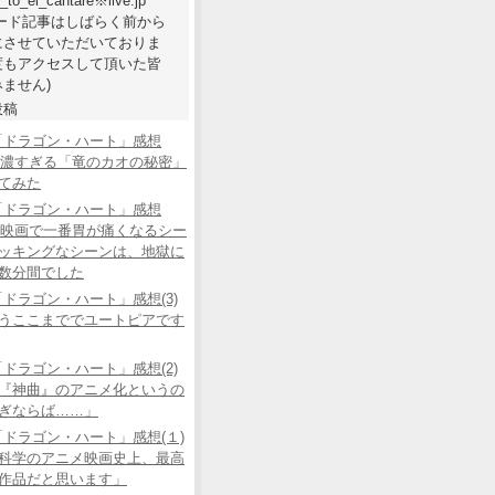
e_to_el_cantare※live.jp
ワード記事はしばらく前から
にさせていただいておりま
度もアクセスして頂いた皆
ません)
投稿
「ドラゴン・ハート」感想
あの濃すぎる「竜のカオの秘密」
てみた
「ドラゴン・ハート」感想
この映画で一番胃が痛くなるシー
ッキングなシーンは、地獄に
数分間でした
ドラゴン・ハート」感想(3)
うここまででユートピアです
ドラゴン・ハート」感想(2)
『神曲』のアニメ化というの
ぎならば……」
ドラゴン・ハート」感想(１)
科学のアニメ映画史上、最高
作品だと思います」