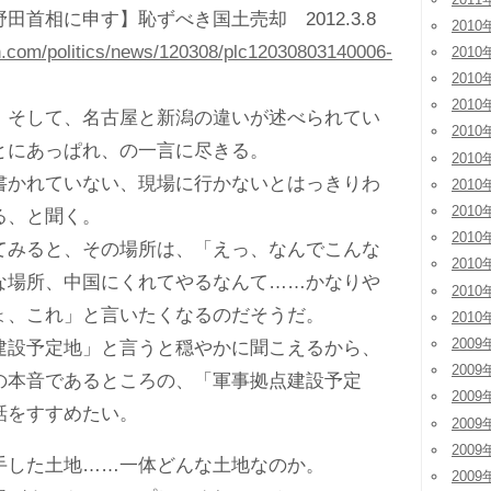
首相に申す】恥ずべき国土売却 2012.3.8
2010
sn.com/politics/news/120308/plc12030803140006-
2010
2010
2010
そして、名古屋と新潟の違いが述べられてい
2010
とにあっぱれ、の一言に尽きる。
2010
かれていない、現場に行かないとはっきりわ
2010
2010
る、と聞く。
2010
みると、その場所は、「えっ、なんでこんな
2010
な場所、中国にくれてやるなんて……かなりや
2010
ょ、これ」と言いたくなるのだそうだ。
2010
2009
設予定地」と言うと穏やかに聞こえるから、
2009
の本音であるところの、「軍事拠点建設予定
2009
話をすすめたい。
2009
2009
した土地……一体どんな土地なのか。
2009