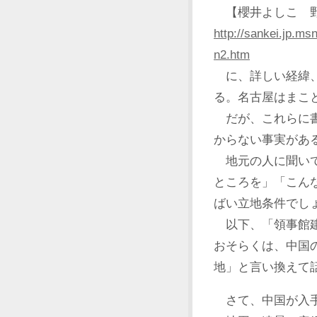
【櫻井よしこ 野田
http://sankei.jp.m
n2.htm
に、詳しい経緯、
る。名古屋はまこ
だが、これらに書
からない事実があ
地元の人に聞いて
ところを」「こん
ばい立地条件でし
以下、「領事館建
おそらくは、中国
地」と言い換えて
さて、中国が入手