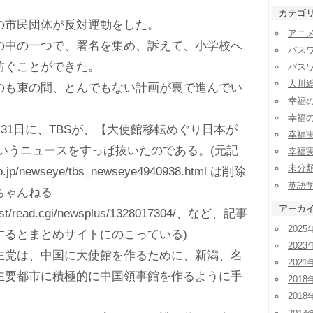
カテゴ
市民団体が反対運動をした。
アニ
中の一つで、署名を集め、訴えて、小学校へ
パス
防ぐことができた。
パス
大川
も束の間、とんでもない計画が裏で進んでい
幸福
幸福
月31日に、TBSが、【大使館移転めぐり日本が
幸福
というニュースをすっぱ抜いたのである。(元記
幸福
未分
co.jp/newseye/tbs_newseye4940938.html は削除
英語
ちゃんねる
アーカ
t/test/read.cgi/newsplus/1328017304/、など、記事
2025
するとまとめサイトにのこっている)
2023
党は、中国に大使館を作るために、新潟、名
2021
主要都市に積極的に中国領事館を作るように手
2018
2018