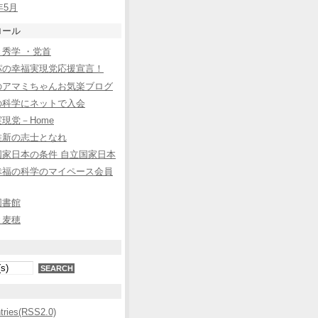
年5月
ロール
秀学 ・党首
パの幸福実現党応援宣言！
のアマミちゃんお気楽ブログ
の科学にネットで入会
現党－Home
維新の志士となれ
国家日本の条件 自立国家日本
幸福の科学のマイペース会員
図書館
と麦穂
ntries(RSS2.0)