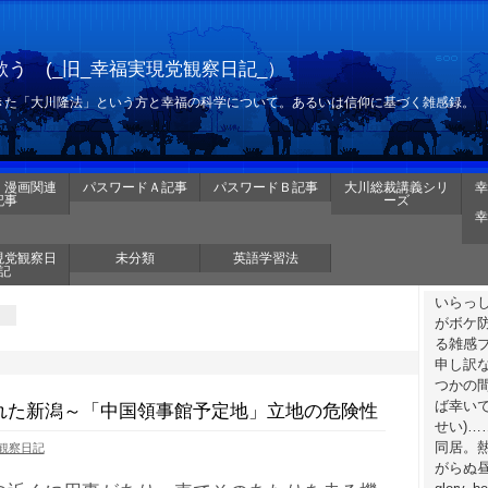
う (_旧_幸福実現党観察日記_）
きた「大川隆法」という方と幸福の科学について。あるいは信仰に基づく雑感録。
・漫画関連
パスワードＡ記事
パスワードＢ記事
大川総裁講義シリ
幸
記事
ーズ
幸
現党観察日
未分類
英語学習法
記
いらっ
がボケ
る雑感
申し訳
つかの
ば幸いで
れた新潟～「中国領事館予定地」立地の危険性
せい)
同居。
観察日記
がらぬ昼