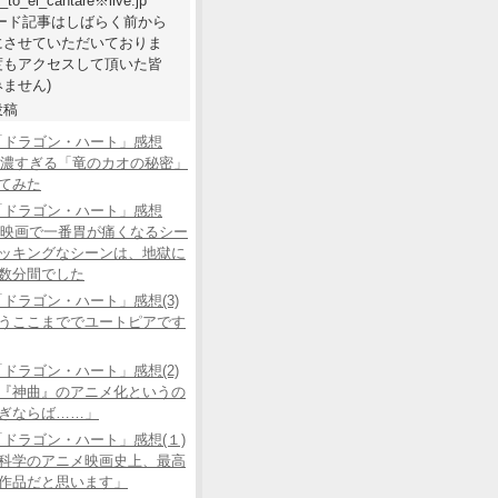
e_to_el_cantare※live.jp
ワード記事はしばらく前から
にさせていただいておりま
度もアクセスして頂いた皆
ません)
投稿
「ドラゴン・ハート」感想
あの濃すぎる「竜のカオの秘密」
てみた
「ドラゴン・ハート」感想
この映画で一番胃が痛くなるシー
ッキングなシーンは、地獄に
数分間でした
ドラゴン・ハート」感想(3)
うここまででユートピアです
ドラゴン・ハート」感想(2)
『神曲』のアニメ化というの
ぎならば……」
ドラゴン・ハート」感想(１)
科学のアニメ映画史上、最高
作品だと思います」