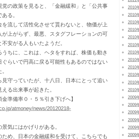
党の政策を見ると、「金融緩和」と「公共事
2010
である。
2010
2010
を流して活性化させて貰わないと、物価が上
2010
入が上がらず、最悪、スタグフレーションの可
2010
と不安がる人もいたようだ。
2010
うちに、これは、ヘタをすれば、株価も動き
2010
2010
日ぐらいで円高に戻る可能性もあるのではない
2010
た。
2010
見守っていたが、十八日、日本にとって追い
2010
見える出来事が起きた。
2010
2009
預金準備率０・５％引き下げへ】
2009
.co.jp/atmoney/news/20120218-
2009
2009
の景気にはかげりがある。
2009
2009
ため、日本の金融緩和を受けて、こちらでも