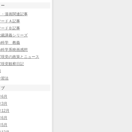
リー
メ・漫画関連記事
ワードＡ記事
ワードＢ記事
総裁講義シリーズ
の科学 教義
の科学系映画感想
実現党の政策とニュース
実現党観察日記
類
学習法
イブ
年6月
年3月
年12月
年6月
年5月