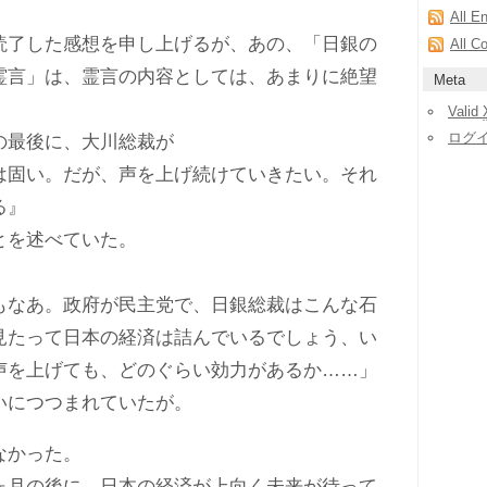
All E
了した感想を申し上げるが、あの、「日銀の
All C
霊言」は、霊言の内容としては、あまりに絶望
Meta
Valid
ログ
最後に、大川総裁が
固い。だが、声を上げ続けていきたい。それ
る』
を述べていた。
なあ。政府が民主党で、日銀総裁はこんな石
見たって日本の経済は詰んでいるでしょう、い
声を上げても、どのぐらい効力があるか……」
につつまれていたが。
なかった。
月の後に、日本の経済が上向く未来が待って