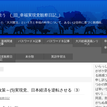
う (_旧_幸福実現党観察日記_）
きた「大川隆法」という方と幸福の科学について。あるいは信仰に基づく雑感録。
・漫画関連
パスワードＡ記事
パスワードＢ記事
大川総裁講義シリ
幸
記事
ーズ
幸
現党観察日
未分類
英語学習法
記
いらっ
がボケ
る雑感
申し訳
つかの
ば幸いで
策～(5)実現党、日本経済を逆転させる〈3〉
せい)
同居。
観察日記
がらぬ昼