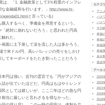
は、「1. 金融政策として3％程度のインフレ
カテゴ
胆な金融緩和を行います。」
http://www.hr-
アニ
on/agenda01.html
と言っている)
パス
パス
購入するべく、準備金を用意するという。
大川
「絶対に崩れないだろう」と思われた円高
幸福
に触れた。
幸福
画面に土下座して涙を流した人は多かろう。
幸福
幸福
市場で米ドル/円、高レバレッジの売りをしかけ
未分
叫してキーボードをたたき割ったことだろう
英語
アーカ
本円は強い。近刊の霊言でも「円がアジアの
2025
2023
う話が出ていたほどだ。円高はもはやトレンド
2021
国民としては嬉しいが、ここ二年ほどの急な円
2018
り相当に厳しいと言わざるを得なかった。
2018
回の揺り戻し。この一時の円安は、体制を立