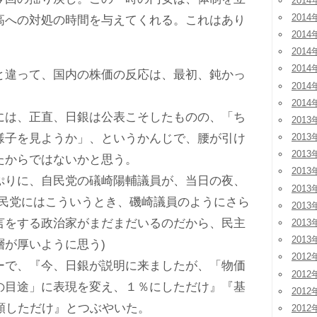
2014
2014
高への対処の時間を与えてくれる。これはあり
2014
2014
2014
違って、国内の株価の反応は、最初、鈍かっ
2014
2014
は、正直、日銀は公表こそしたものの、「ち
2013
様子を見ようか」、というかんじで、腰が引け
2013
2013
たからではないかと思う。
2013
りに、自民党の礒崎陽輔議員が、当日の夜、
2013
自民党にはこういうとき、磯崎議員のようにさら
2013
言をする政治家がまだまだいるのだから、民主
2013
2013
層が厚いように思う)
2012
で、『今、日銀が説明に来ましたが、「物価
2012
の目途」に表現を変え、１％にしただけ』『基
2012
増額しただけ』とつぶやいた。
2012