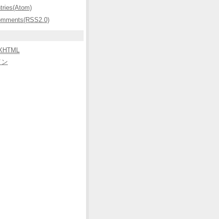
ntries(Atom)
omments(RSS2.0)
XHTML
イン