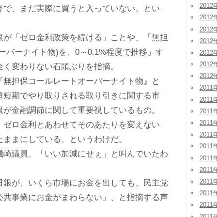
2012
で、まだ実際に買うと入っていない、とい
2012
2012
が「ゼロ金利政策を続ける」ことや、「無担
2012
ーバーナイト物)を、0～0.1%程度で推移」す
2012
2012
全く変わりない石頭ぶりを指摘。
2012
無担保コールレートオーバーナイト物』と
2011
超短期でやり取りされる取り引きに関する市
2011
銀が金融調節に関して重要視しているもの。
2011
2011
ゼロ金利とあわせてそのあたりを変えない
2011
たままにしている、というわけだ。
2011
崎議員、「いい加減にせぇ」と叫んでいたわ
2011
2011
2011
銀が、いくら市場にお金を出しても、民主党
2011
公共事業にお金がまわらない」、と指摘する声
2011
2011