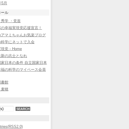
年5月
ロール
秀学 ・党首
パの幸福実現党応援宣言！
のアマミちゃんお気楽ブログ
の科学にネットで入会
現党－Home
維新の志士となれ
国家日本の条件 自立国家日本
幸福の科学のマイペース会員
図書館
と麦穂
ntries(RSS2.0)