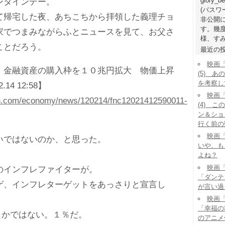
glory_b
タインデー。
(パス
帰宅した夜、あちこちから拝領した義理チョ
非公開
す。幾
家でつまみながらふとニュースを見て、お父さ
様、すみ
ことだろう。
最近の
映画
 金融資産の購入枠を１０兆円拡大 物価上昇
(5) 
を考察し
14 12:58】
映画
msn.com/economy/news/120214/fnc12021412590011-
(4) 
ン＆ショ
行く前の
映画「
ではないのか、と思った。
いや、も
よね？
映画「
インフレファイターが。
「ダンテ
、インフレターゲットをあっさりと宣言し
が言い過
映画「
「幸福の
とかではない。１％だ。
のアニメ