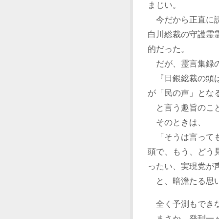
まじい。
今だから正直に読
白川総裁の守護霊
的だった。
だが、霊言集録の
『日銀総裁の頭は
が「民の声」とな
と言う趣旨のこと
そのときは、
「そうは言っても
頭で、もう、どう
ったい、実現党が
と、暗澹たる思い
全く予測もでき
まさか、発刊一ヶ