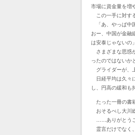
市場に資金量を増
この一手に対する
「あ、やっぱ中国
おー、中国が金融
は安泰じゃないの
さまざまな思惑が
ったのではないか
グライダーが、上
日経平均は久々に
し、円高の緩和も
たった一冊の書籍
おそるべし大川
……ありがとうご
霊言だけでなく、