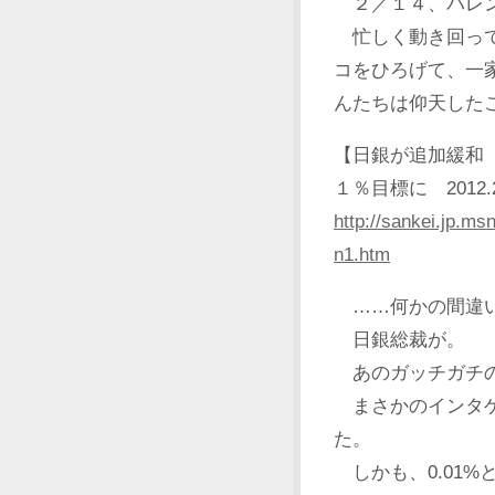
２／１４、バレン
忙しく動き回って
コをひろげて、一
んたちは仰天した
【日銀が追加緩和
１％目標に 2012.2.
http://sankei.jp.
n1.htm
……何かの間違い
日銀総裁が。
あのガッチガチの
まさかのインタゲ
た。
しかも、0.01%