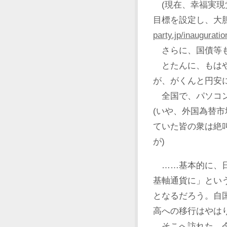
(現在、幸福実現党
目標を設定し、大
party.jp/inaugurati
さらに、国債等も
とたんに、もはや
が、がくんと円安
全国で、パソコン
(いや、外国為替
ていた皆の衆は絶
が)
……基本的に、日
基軸通貨に」とい
となるだろう。自
高への移行はやは
そこへ訪れた、今