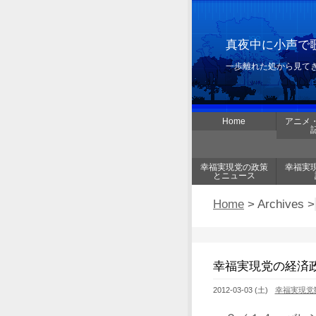
真夜中に小声で歌
一歩離れた処から見て
Home
アニメ
幸福実現党の政策
幸福実
とニュース
Home
> Archives >
幸福実現党の経済政
2012-03-03 (土)
幸福実現党