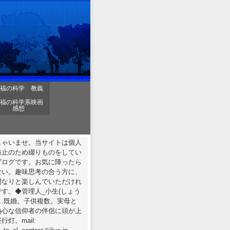
福の科学 教義
福の科学系映画
感想
しゃいませ。当サイトは個人
防止のため綴りものをしてい
ブログです。お気に障ったら
ない。趣味思考の合う方に、
間なりと楽しんでいただけれ
す。◆管理人_小生(しょう
……既婚。子供複数。実母と
熱心な信仰者の伴侶に頭が上
行灯。mail: