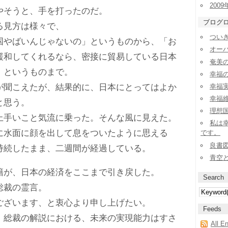
2009
やそうと、手を打ったのだ。
ブログ
見方は様々で、
ついき
やばいんじゃないの」というものから、「お
オー
緩和してくれるなら、密接に貿易している日本
奄美
」というものまで。
幸福
聞こえたが、結果的に、日本にとってはよか
幸福実
幸福
と思う。
理想
手いこと気流に乗った。そんな風に見えた。
私は
水面に顔を出して息をついたように思える
です。
良書
持続したまま、二週間が経過している。
青空
が、日本の経済をここまで引き戻した。
Search
総裁の霊言。
ざいます、と衷心より申し上げたい。
Feeds
総裁の解説における、未来の実現能力はすさ
All E