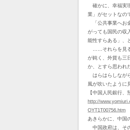
確かに、幸福実現
業」がセットなの
「公共事業へお金
がっても国民の収
能性すらある」、
……それらを見る
が鈍く、外貨も三
か、とすら思われ
はらはらしながら
風が吹いたように
【中国人民銀行、
http://www.yomiuri
OYT1T00756.htm
あきらかに、中国
中国政府は、その