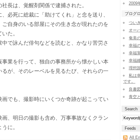
2009
社長は、覚醒剤関係で逮捕された。
ブログ
、必死に総裁に「助けてくれ」と念を送り、
ついき
、ご自身のいる部屋にその生き念が現れたのを
オー
ていた。
奄美
中で詠んだ俳句などを読むと、かなり苦労さ
幸福
幸福実
幸福
事業を行って、独自の事務所から懐かしい本
理想
いるが、そのレーベルを見るたび、それらの一
私は
。
です。
良書
青空
画でも、撮影時にいくつか奇跡が起こってい
Search
画、明日の撮影も含め、万事事故なくクラン
ように。
Feeds
All E