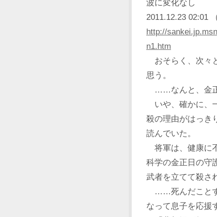
波に変化なし
2011.12.23 02
http://sankei.jp.m
n1.htm
おそらく、次々と
思う。
……なんと、金正
いや、確かに、一
殺の理由がはっき
読んでいた。
将軍は、健康に不
科学の金正日の守
武者を立てて殺さ
……死んだことす
なって息子を応援