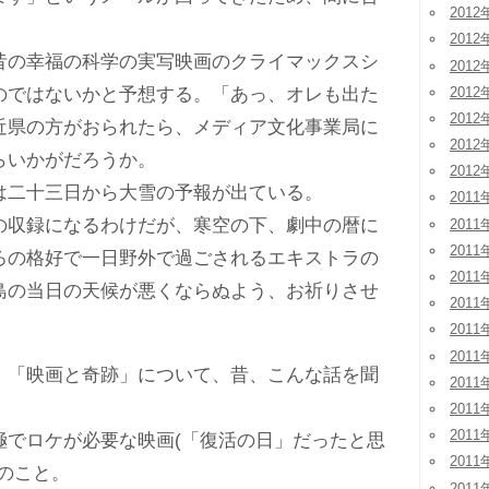
2012
2012
の幸福の科学の実写映画のクライマックスシ
2012
2012
のではないかと予想する。「あっ、オレも出た
2012
近県の方がおられたら、メディア文化事業局に
2012
らいかがだろうか。
2012
二十三日から大雪の予報が出ている。
2011
収録になるわけだが、寒空の下、劇中の暦に
2011
2011
ろの格好で一日野外で過ごされるエキストラの
2011
島の当日の天候が悪くならぬよう、お祈りさせ
2011
2011
2011
「映画と奇跡」について、昔、こんな話を聞
2011
2011
2011
でロケが必要な映画(「復活の日」だったと思
2011
のこと。
2011