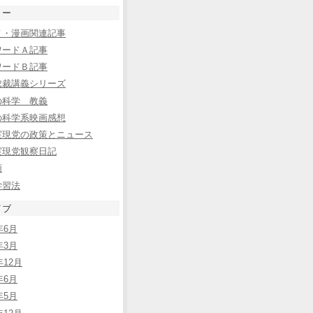
リー
メ・漫画関連記事
ワードＡ記事
ワードＢ記事
総裁講義シリーズ
の科学 教義
の科学系映画感想
実現党の政策とニュース
実現党観察日記
類
学習法
イブ
年6月
年3月
年12月
年6月
年5月