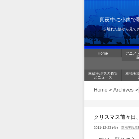
真夜中に小声で歌
一歩離れた処から見て
Home
アニメ
幸福実現党の政策
幸福実
とニュース
Home
> Archives >
クリスマス前々日
2011-12-23 (金)
幸福実現党