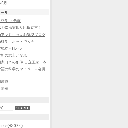
年5月
ロール
秀学 ・党首
パの幸福実現党応援宣言！
のアマミちゃんお気楽ブログ
の科学にネットで入会
現党－Home
維新の志士となれ
国家日本の条件 自立国家日本
幸福の科学のマイペース会員
図書館
と麦穂
ntries(RSS2.0)