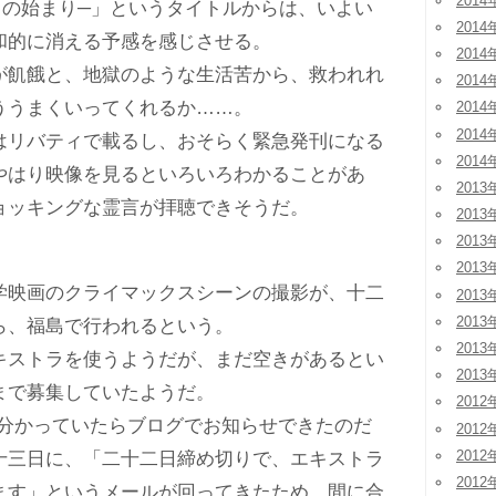
2014
の始まり─」というタイトルからは、いよい
2014
和的に消える予感を感じさせる。
2014
飢餓と、地獄のような生活苦から、救われれ
2014
ううまくいってくれるか……。
2014
2014
リバティで載るし、おそらく緊急発刊になる
2014
やはり映像を見るといろいろわかることがあ
2013
ョッキングな霊言が拝聴できそうだ。
2013
2013
2013
映画のクライマックスシーンの撮影が、十二
2013
2013
ら、福島で行われるという。
2013
ストラを使うようだが、まだ空きがあるとい
2013
まで募集していたようだ。
2012
分かっていたらブログでお知らせできたのだ
2012
2012
十三日に、「二十二日締め切りで、エキストラ
2012
ます」というメールが回ってきたため、間に合