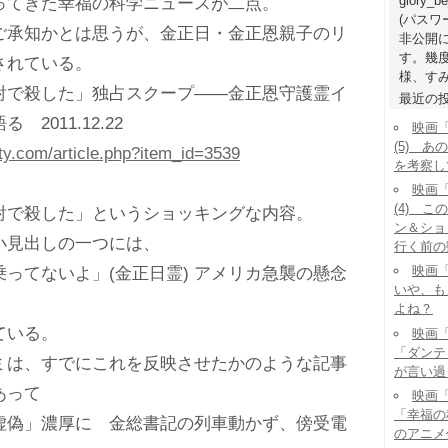
glory_b
てきた幸福の科学ニュースが二点。
(パス
承知かとは思うが、金正日・金正恩親子のリ
非公開
す。幾
されている。
様、すみ
射で殺した」独占スクープ――金正恩守護霊イ
最近の
2011.12.22
映画
(5) 
rty.com/article.php?item_id=3539
を考察し
映画
(4) 
射で殺した」というショッキングな内容。
ン＆ショ
見出しの一つには、
行く前の
映画「
ってないよ」(金正日霊) アメリカ急襲の懸念
いや、も
よね？
ている。
映画「
「ダンテ
ミは、すでにこれを反映させたかのような記事
が言い過
あって
映画「
「幸福の
虚偽」濃厚に 金総書記の列車動かず、傍受電
のアニメ