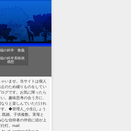
福の科学 教義
福の科学系映画
感想
しゃいませ。当サイトは個人
防止のため綴りものをしてい
ブログです。お気に障ったら
ない。趣味思考の合う方に、
間なりと楽しんでいただけれ
す。◆管理人_小生(しょう
……既婚。子供複数。実母と
熱心な信仰者の伴侶に頭が上
行灯。mail: