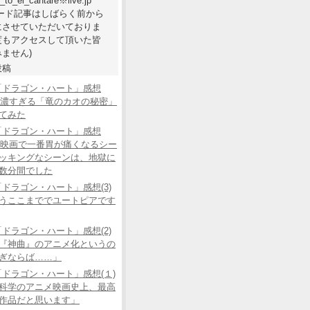
e_to_el_cantare※live.jp
ワード記事はしばらく前から
にさせていただいておりま
度もアクセスして頂いた皆
ません)
投稿
「ドラゴン・ハート」感想
あの濃すぎる「竜のカオの秘密」
てみた
「ドラゴン・ハート」感想
この映画で一番胃が痛くなるシー
ッキングなシーンは、地獄に
数分間でした
ドラゴン・ハート」感想(3)
うここまででユートピアです
ドラゴン・ハート」感想(2)
『神曲』のアニメ化というの
ぎならば……」
ドラゴン・ハート」感想(１)
科学のアニメ映画史上、最高
作品だと思います」