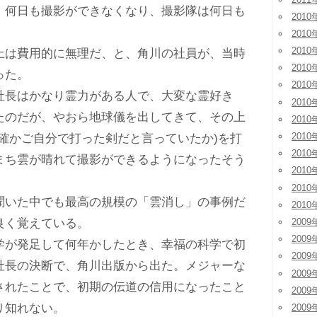
何日も撮影ができなくなり、撮影隊は何日も
2010
2010
2010
は費用的に無理だ、と、角川の社員が、当時
2010
った。
2010
長はかなり霊力がある人で、大変な霊好き
2010
たのだが、やおら地球儀を出してきて、その上
2010
2010
(確かご自分で打った剣だと言っていたか)を打
2010
まち雲が晴れて撮影ができるようになったそう
2010
2010
いた中でも最高の規模の「雲消し」の事例だ
2010
良く覚えている。
2009
2009
が発足して何年かしたとき、幸福の科学で初
2009
社長の決断で、角川出版から出た。メジャーな
2009
されたことで、初期の伝道の信用になったこと
2009
り知れない。
2009