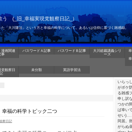
う (_旧_幸福実現党観察日記_）
きた「大川隆法」という方と幸福の科学について。あるいは信仰に基づく雑感録。
・漫画関連
パスワードＡ記事
パスワードＢ記事
大川総裁講義シリ
幸
記事
ーズ
幸
現党観察日
未分類
英語学習法
記
いらっ
がボケ
る雑感
申し訳
つかの
ば幸いで
、幸福の科学トピック二つ
せい)
同居。
観察日記
がらぬ昼