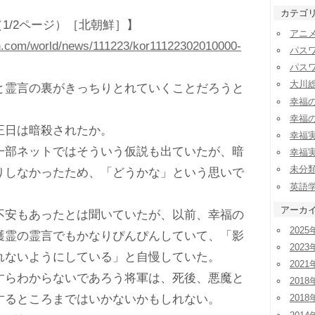
カテゴ
:01 （1/2ページ）［北朝鮮］】
アニ
sn.com/world/news/111223/kor11122302010000-
パス
パス
大川
霊言の裏がきっちりとれていくことだろうと
幸福
幸福
日は暗殺されたか。
幸福
部ネットではそういう仮説も出ていたが、暗
幸福
未分
りしなかったため、「どうかな」という思いで
英語
アーカ
安もあったとは聞いていたが、以前、幸福の
2025
護霊の霊言でもかなりぴんぴんしていて、「影
2023
れないようにしている」と自慢していた。
2021
らわからないであろう将軍は、死後、悪魔と
2018
するところまではいかないかもしれない。
2018