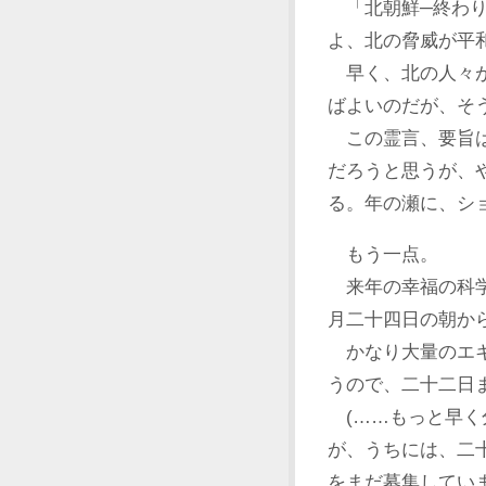
「北朝鮮─終わり
よ、北の脅威が平
早く、北の人々が
ばよいのだが、そ
この霊言、要旨は
だろうと思うが、
る。年の瀬に、シ
もう一点。
来年の幸福の科学
月二十四日の朝か
かなり大量のエキ
うので、二十二日
(……もっと早く
が、うちには、二
をまだ募集してい