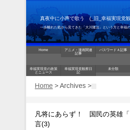
真夜中に小声で歌う (_旧_幸福実現党
一歩離れた処から見てきた「大川隆法」という方と幸福
Home
アニメ・漫画関連
パスワードＡ記事
記事
幸福実現党の政策
幸福実現党観察日
未分類
とニュース
記
Home
> Archives >
凡将にあらず！ 国民の英雄「
言(3)