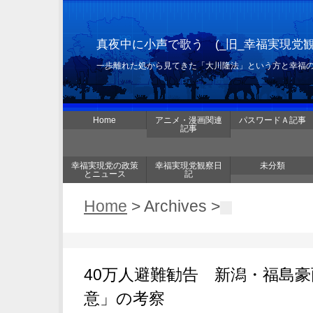
真夜中に小声で歌う (_旧_幸福実現党
一歩離れた処から見てきた「大川隆法」という方と幸福
Home
アニメ・漫画関連
パスワードＡ記事
記事
幸福実現党の政策
幸福実現党観察日
未分類
とニュース
記
Home
> Archives >
40万人避難勧告 新潟・福島
意」の考察