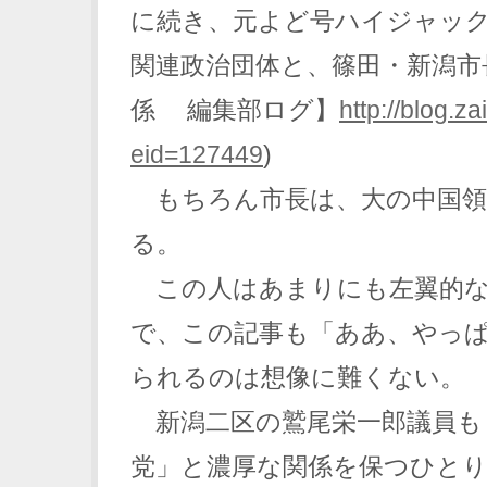
に続き、元よど号ハイジャッ
関連政治団体と、篠田・新潟市
係 編集部ログ】
http://blog.z
eid=127449
)
もちろん市長は、大の中国領
る。
この人はあまりにも左翼的な
で、この記事も「ああ、やっ
られるのは想像に難くない。
新潟二区の鷲尾栄一郎議員も
党」と濃厚な関係を保つひと