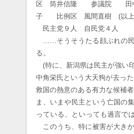
区 筒井信隆 参議院 田
子 比例区 風間直樹 (以上
民主党９人 自民党４人
……そうそうたる顔ぶれの民
る。
(特に、新潟県は民主が強い
中角栄氏という大天狗が去っ
救国の熱意のある有力な候補
ま、いまや民主という亡国の
っている、といっても過言では
このうち、特に被害が大きか