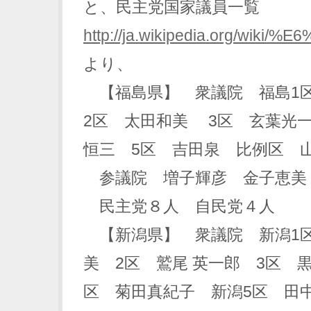
と、民主党国家議員一覧
http://ja.wikipedia.or
より、
【福島県】 衆議院 福島1
2区 太田和美 3区 玄葉光
恒三 5区 吉田泉 比例区 
参議院 増子輝彦 金子恵美 
民主党８人 自民党４人
【新潟県】 衆議院 新潟1区
美 2区 鷲尾 英一郎 3区 
区 菊田真紀子 新潟5区 田