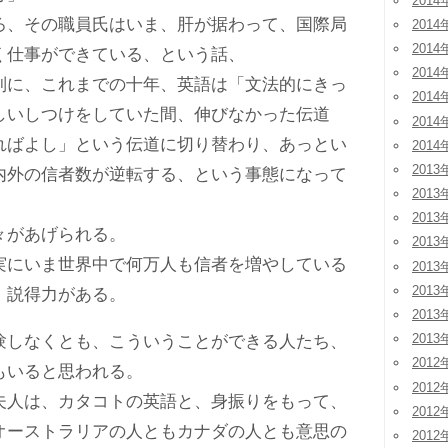
2014
、その職員氏はいま、肝が据わって、国際局
2014
2014
く仕事ができている、という話、
2014
に、これまでの十年、英語は「文法的にきっ
2014
しいしつけをしていた間、伸びなかった伝道
2014
ればよし」という伝道に切り替わり、あっとい
2014
2013
内外の信者数が逆転する、という事態になって
2013
2013
があげられる。
2013
にいま世界中で何万人も信者を増やしている
2013
2013
、説得力がある。
2013
2013
しなくとも、こういうことができる人たち、
2012
もいると思われる。
2012
人は、カタコトの英語と、身振りをもって、
2012
オーストラリアの人ともカナダの人とも意思の
2012