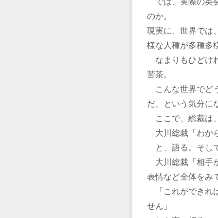
では、実際の英会
のか。
現実に、世界では
様な人種が多種多
なまりもひどけれ
苦茶。
こんな世界でどう
だ、という気分に
ここで、総裁は
大川総裁「わから
と、語る。そし
大川総裁「相手が
表情など全体をみて
「これができれば
せん」