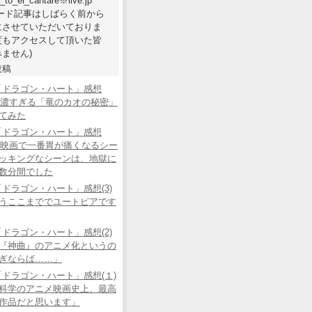
e_to_el_cantare※live.jp
ワード記事はしばらく前から
にさせていただいておりま
度もアクセスして頂いた皆
ません)
投稿
「ドラゴン・ハート」感想
あの濃すぎる「竜のカオの秘密」
てみた
「ドラゴン・ハート」感想
この映画で一番胃が痛くなるシー
ッキングなシーンは、地獄に
数分間でした
ドラゴン・ハート」感想(3)
うここまででユートピアです
ドラゴン・ハート」感想(2)
『神曲』のアニメ化というの
ぎならば……」
ドラゴン・ハート」感想(１)
科学のアニメ映画史上、最高
作品だと思います」