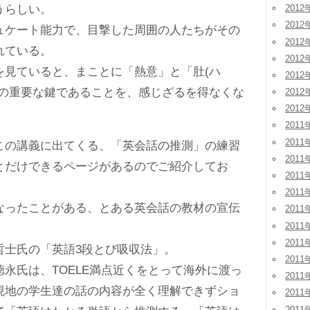
うらしい。
2012
2012
ケート能力で、目撃した周囲の人たちがその
2012
れている。
2012
見ていると、まことに「熱意」と「肚(ハ
2012
通の重要な鍵であることを、感じざるを得なくな
2012
2012
2011
2011
の講義に出てくる、「英会話の推測」の練習
2011
とだけできるページがあるのでご紹介してお
2011
2011
ったことがある、とある英会話の教材の宣伝
2011
2011
2011
士氏の「英語3段とび吸収法」。
2011
永氏は、TOELE満点近くをとって海外に渡っ
2011
現地の学生達の話の内容が全く理解できずショ
2011
2011