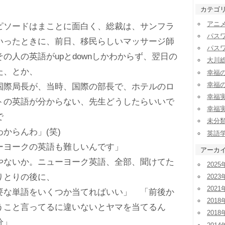
カテゴ
アニ
ソードはまことに面白く、総裁は、サンフラ
パス
いったときに、前日、移民らしいマッサージ師
パス
の人の英語がupとdownしかわからず、翌日の
大川
た、とか、
幸福
幸福
際局長が、当時、国際の部長で、ホテルのロ
幸福
トの英語が分からない、先生どうしたらいいで
幸福
で
未分
からんわ」(笑)
英語
ヨークの英語も難しいんです」
アーカ
ないか。ニューヨーク英語、全部、聞けてた
2025
りとりの後に、
2023
2021
な単語をいくつか当てればいい」 「前後か
2018
うこと言ってるに違いないとヤマを当てるん
2018
分」