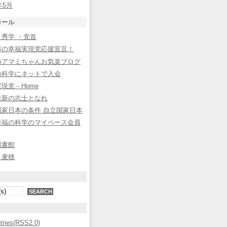
年5月
ロール
秀学 ・党首
パの幸福実現党応援宣言！
のアマミちゃんお気楽ブログ
の科学にネットで入会
現党－Home
維新の志士となれ
国家日本の条件 自立国家日本
幸福の科学のマイペース会員
図書館
と麦穂
ntries(RSS2.0)