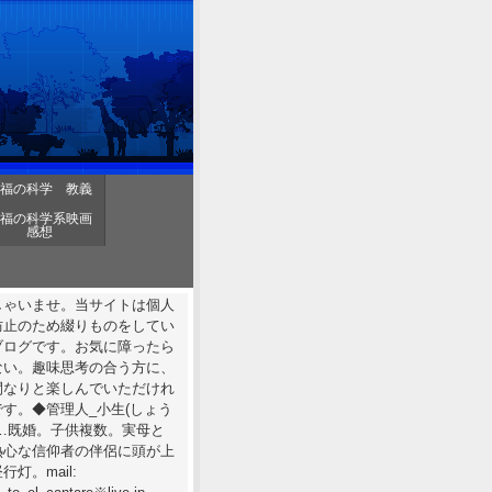
福の科学 教義
福の科学系映画
感想
しゃいませ。当サイトは個人
防止のため綴りものをしてい
ブログです。お気に障ったら
ない。趣味思考の合う方に、
間なりと楽しんでいただけれ
す。◆管理人_小生(しょう
……既婚。子供複数。実母と
熱心な信仰者の伴侶に頭が上
行灯。mail: