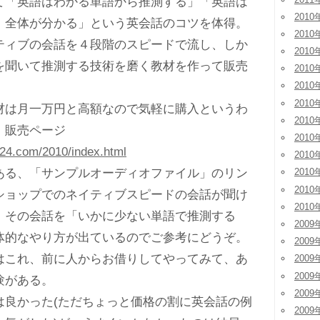
て「英語はわかる単語から推測する」「英語は
2010
、全体が分かる」という英会話のコツを体得。
2010
ィブの会話を４段階のスピードで流し、しか
2010
を聞いて推測する技術を磨く教材を作って販売
2010
2010
。
2010
は月一万円と高額なので気軽に購入というわ
2010
、販売ページ
2010
24.com/2010/index.html
2010
る、「サンプルオーディオファイル」のリン
2010
2010
ショップでのネイティブスピードの会話が聞け
2010
、その会話を「いかに少ない単語で推測する
2009
体的なやり方が出ているのでご参考にどうぞ。
2009
これ、前に人からお借りしてやってみて、あ
2009
2009
験がある。
2009
良かった(ただちょっと価格の割に英会話の例
2009