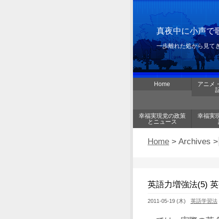
真夜中に小声で歌
一歩離れた処から見て
Home
アニメ
幸福実現党の政策
幸福実
とニュース
Home
> Archives >
英語力増強法(5)
2011-05-19 (木)
英語学習法