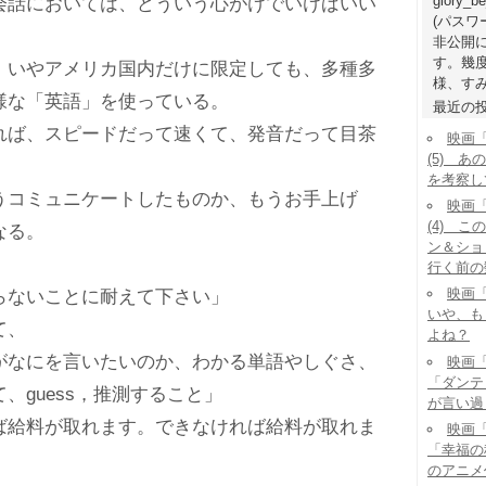
glory_b
話においては、どういう心がけでいけばいい
(パス
非公開
す。幾
、いやアメリカ国内だけに限定しても、多種多
様、すみ
様な「英語」を使っている。
最近の
ば、スピードだって速くて、発音だって目茶
映画
(5) 
を考察し
コミュニケートしたものか、もうお手上げ
映画
(4) 
なる。
ン＆ショ
、
行く前の
映画「
ないことに耐えて下さい」
いや、も
て、
よね？
なにを言いたいのか、わかる単語やしぐさ、
映画「
「ダンテ
、guess，推測すること」
が言い過
給料が取れます。できなければ給料が取れま
映画「
「幸福の
のアニメ