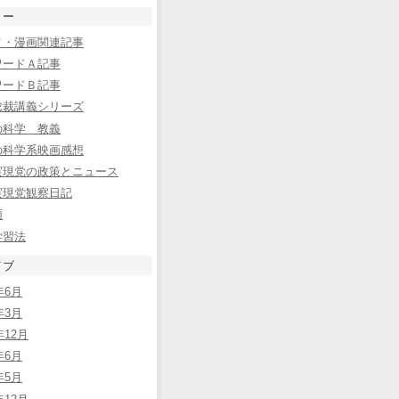
リー
メ・漫画関連記事
ワードＡ記事
ワードＢ記事
総裁講義シリーズ
の科学 教義
の科学系映画感想
実現党の政策とニュース
実現党観察日記
類
学習法
イブ
年6月
年3月
年12月
年6月
年5月