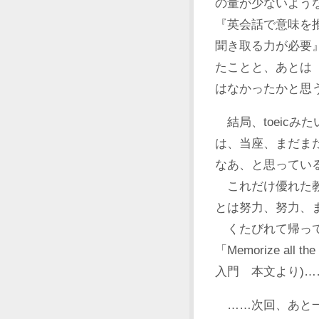
の量が少ないよう
『英会話で意味を
聞き取る力が必要
たことと、あとは
はなかったかと思
結局、toeicみ
は、当座、まだま
なあ、と思ってい
これだけ優れた教
とは努力、努力、
くたびれて帰って
「Memorize all t
入門 本文より)
……次回、あと一