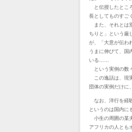
と伝授したところ
長としてものすご
また、それとは別
ちりと」という厳
が、「大意が伝わ
うまに伸びて、国
いる……
という実例の数々
この逸話は、現実
団体の実例だけに
なお、洋行を経験
というのは国内に
小生の周囲の某夫
アフリカの人とも