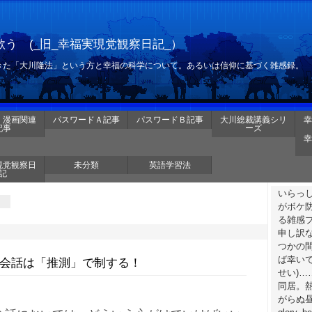
う (_旧_幸福実現党観察日記_）
きた「大川隆法」という方と幸福の科学について。あるいは信仰に基づく雑感録。
・漫画関連
パスワードＡ記事
パスワードＢ記事
大川総裁講義シリ
幸
記事
ーズ
幸
現党観察日
未分類
英語学習法
記
いらっ
がボケ
る雑感
申し訳
つかの
ば幸いで
 英会話は「推測」で制する！
せい)
同居。
がらぬ昼