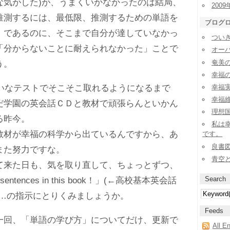
な気がした)が、うまくいかなかったのは結局、
2009
推測するには、最低限、推測するための単語を
ブログ
』であるのに、そこまで自分が達していなかっ
ついき
「分からないことに耐えられなかった」ことで
オー
奄美
う。
幸福
たいなテストでそこそこ取れるようになるまで
幸福実
幸福
だ学園の英会話ＣＤと教材で頑張らんといかん
理想
る昨今。
私は
材が幸福の科学から出ているんですから、あ
です。
良書
また努力ですな。
青空
来た日も、気を取り直して、ちょっとずつ、
Search
he sentences in this book！」(←高校基本英会話
……の指示にとりくみましょうか。
Feeds
回、「単語の学び方」についてだけ、更新で
All E