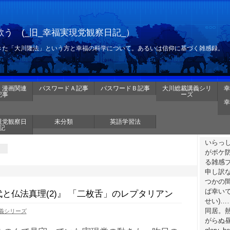
う (_旧_幸福実現党観察日記_）
きた「大川隆法」という方と幸福の科学について。あるいは信仰に基づく雑感録。
・漫画関連
パスワードＡ記事
パスワードＢ記事
大川総裁講義シリ
幸
記事
ーズ
幸
現党観察日
未分類
英語学習法
記
いらっ
がボケ
る雑感
申し訳
つかの
ば幸いで
時代と仏法真理(2)』 「二枚舌」のレプタリアン
せい)
同居。
義シリーズ
がらぬ昼