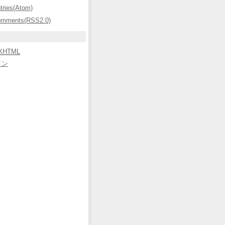
ntries(Atom)
omments(RSS2.0)
XHTML
イン