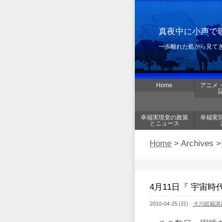
真夜中に小声で歌
一歩離れた処から見て
Home
アニメ
幸福実現党の政策
幸福実
とニュース
Home
> Archives >
4月11日『 宇宙
2010-04-25 (日)
大川総裁講