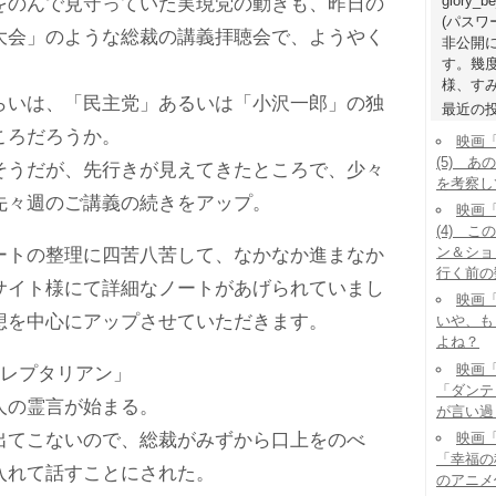
glory_b
のんで見守っていた実現党の動きも、昨日の
(パス
大会」のような総裁の講義拝聴会で、ようやく
非公開
す。幾
。
様、すみ
いは、「民主党」あるいは「小沢一郎」の独
最近の
ころだろうか。
映画
(5) 
うだが、先行きが見えてきたところで、少々
を考察し
先々週のご講義の続きをアップ。
映画
(4) 
ン＆ショ
トの整理に四苦八苦して、なかなか進まなか
行く前の
サイト様にて詳細なノートがあげられていまし
映画「
想を中心にアップさせていただきます。
いや、も
よね？
映画「
「レプタリアン」
「ダンテ
の霊言が始まる。
が言い過
映画「
てこないので、総裁がみずから口上をのべ
「幸福の
入れて話すことにされた。
のアニメ