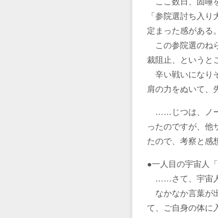
ここ数日、固唾を
「参院選討ち入り
定まった感がある
この参院選のねら
裁阻止、というと
辛い戦いになりそ
肩の力をぬいて、
……じつは、ノー
ったのですが、他
たので、考察と感
●一人目の宇宙人
……さて、宇宙人
なかなか言葉が出
て、ご自身の体に