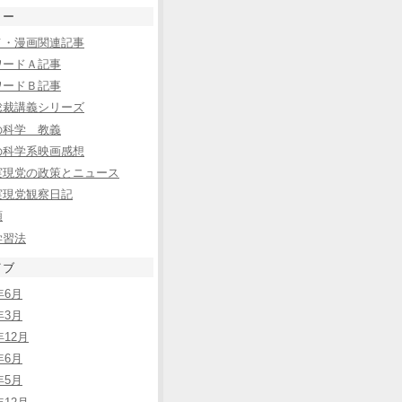
リー
メ・漫画関連記事
ワードＡ記事
ワードＢ記事
総裁講義シリーズ
の科学 教義
の科学系映画感想
実現党の政策とニュース
実現党観察日記
類
学習法
イブ
年6月
年3月
年12月
年6月
年5月