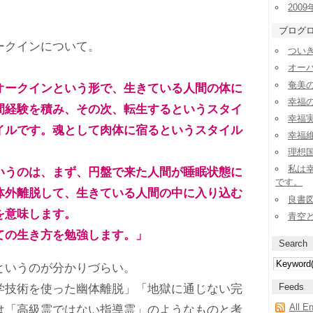
2009
ブログ
クインについて。
ついき
オー
奄美
オークインという形で、生きている人間の体に
幸福
間経験を積み、その次、転生するというスタイ
幸福実
イルです。魂として肉体に宿るというスタイル
幸福
理想
私は
うのは、まず、円盤で来た人間が睡眠状態に
です。
体外離脱して、生きている人間の中に入り込む
良書
を意味します。
青空
の生き方を勉強します。」
Search
いうのが分かりづらい。
Feeds
技術を使った幽体離脱」「地獄に通じない完
All E
は「高級霊ではない指導霊」のようなものと考