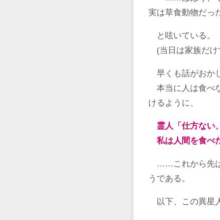
実は草食動物だっ
と呟いている。
(当日は家族だけ
早くも話がおかし
本当に人は食べな
けるように、
霊人「仕方ない
私は人間を食べた
……これから先は
うである。
以下、この異星人