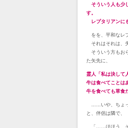
そういう人も少し
す。
レプタリアンにも
をを、平和なレ
それはそれは、
そういう方もおら
た矢先に、
霊人「私は決して
牛は食べてことは
牛を食べても草食
……いや、ちょっ
と、伴侶は隣で、
「……ほほう、そ