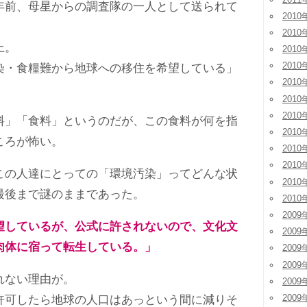
前、母星からの調査隊の一人として送られて
2010
2010
上。
2010
2010
・食糧難から地球への移住を希望している」
2010
2010
2010
」「食料」というのだが、この食料が何を指
2010
ころが怖い。
2010
2010
の人達にとっての「環境汚染」ってどんな状
2010
最後まで謎のままであった。
2010
2009
望しているが、公式に許されないので、文化文
2009
肉体に宿って転生している。」
2009
2009
ない理由が。
2009
2009
可したら地球の人口はあっという間に減りそ