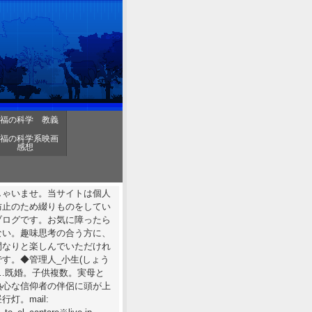
福の科学 教義
福の科学系映画
感想
しゃいませ。当サイトは個人
防止のため綴りものをしてい
ブログです。お気に障ったら
ない。趣味思考の合う方に、
間なりと楽しんでいただけれ
す。◆管理人_小生(しょう
……既婚。子供複数。実母と
熱心な信仰者の伴侶に頭が上
行灯。mail: