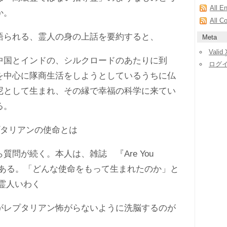
All E
か。
All C
られる、霊人の身の上話を要約すると、
Meta
Valid
国とインドの、シルクロードのあたりに到
ログ
を中心に隊商生活をしようとしているうちに仏
尼として生まれ、その縁で幸福の科学に来てい
る。
タリアンの使命とは
問が続く。本人は、雑誌 『Are You
長である。「どんな使命をもって生まれたのか」と
霊人いわく
がレプタリアン怖がらないように洗脳するのが