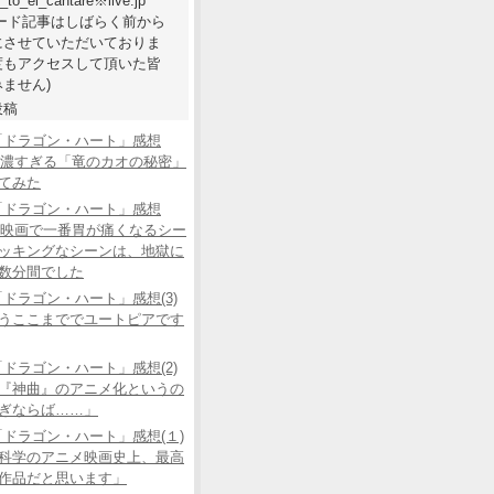
e_to_el_cantare※live.jp
ワード記事はしばらく前から
にさせていただいておりま
度もアクセスして頂いた皆
ません)
投稿
「ドラゴン・ハート」感想
あの濃すぎる「竜のカオの秘密」
てみた
「ドラゴン・ハート」感想
この映画で一番胃が痛くなるシー
ッキングなシーンは、地獄に
数分間でした
ドラゴン・ハート」感想(3)
うここまででユートピアです
ドラゴン・ハート」感想(2)
『神曲』のアニメ化というの
ぎならば……」
ドラゴン・ハート」感想(１)
科学のアニメ映画史上、最高
作品だと思います」