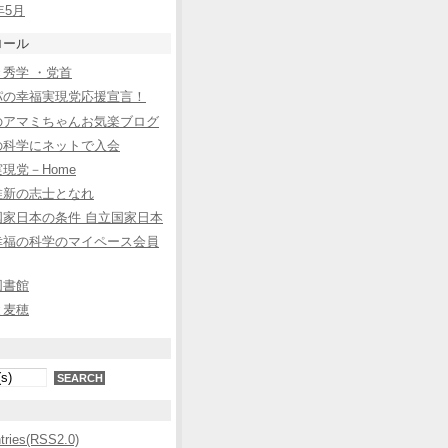
年5月
ロール
秀学 ・党首
パの幸福実現党応援宣言！
のアマミちゃんお気楽ブログ
の科学にネットで入会
現党－Home
維新の志士となれ
国家日本の条件 自立国家日本
幸福の科学のマイペース会員
図書館
と麦穂
ntries(RSS2.0)