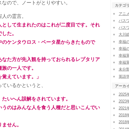
なので、ノートがとりやすい。
カテゴ
アニ
宙人の霊言。
パス
人として生まれたのはこれが二度目です。それ
パス
でした。
大川
幸福
のケンタウロス・ベータ星からきたもので
幸福
幸福
なた方が先入観を持っておられるレプタリア
幸福
種族の一人です。
未分
覚えています。」
英語
ているかというと、
アーカ
2025
、たいへん誤解をされています。
2023
うのはみんな人を食う人種だと思いこんでい
2021
2018
2018
りません。