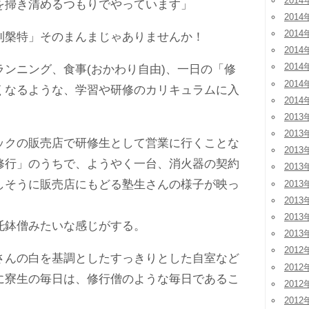
2014
掃き清めるつもりでやっています」
2014
2014
利槃特」そのまんまじゃありませんか！
2014
2014
ンニング、食事(おかわり自由)、一日の「修
2014
くなるような、学習や研修のカリキュラムに入
2014
2013
2013
クの販売店で研修生として営業に行くことな
2013
修行」のうちで、ようやく一台、消火器の契約
2013
しそうに販売店にもどる塾生さんの様子が映っ
2013
2013
2013
鉢僧みたいな感じがする。
2013
2012
んの白を基調としたすっきりとした自室など
2012
に寮生の毎日は、修行僧のような毎日であるこ
2012
2012