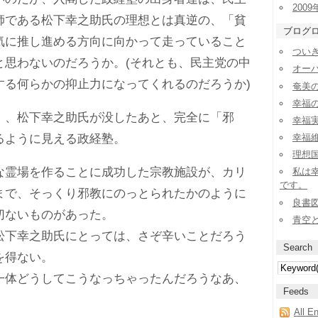
2009
師である松下幸之助氏の理想とは真逆の、「貧
ブログ
気に推し進める方向に向かって走っていること
ついき
と思わないのだろうか。(それとも、民主党の中
オー
する何らかの抑止力になってくれるのだろうか)
奄美
幸福
、松下幸之助氏が没したあと、完全に「邪
幸福実
るように見える政経塾。
幸福
理想
霊場を作ることに成功した宗教施設が、カリ
私は
です。
まで、そっくり邪教にのっとられたかのように
良書
切ないものがあった。
青空
下幸之助氏にとっては、さぞ辛いことだろう
Search
を得ない。
体どうしてこうなっちゃったんだろうなあ、
Feeds
All E