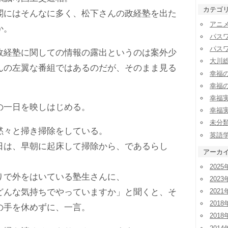
カテゴ
にはそんなに多く、松下さんの政経塾を出た
アニ
か。
パス
パス
経塾に関しての情報の露出というのは案外少
大川
んの左翼な番組ではあるのだが、そのまま見る
幸福
幸福
幸福
一日を映しはじめる。
幸福
未分
々と掃き掃除をしている。
英語
は、早朝に起床して掃除から、であるらし
アーカ
2025
で外をはいている塾生さんに、
2023
んな気持ちでやっていますか」と聞くと、そ
2021
2018
の手を休めずに、一言。
2018