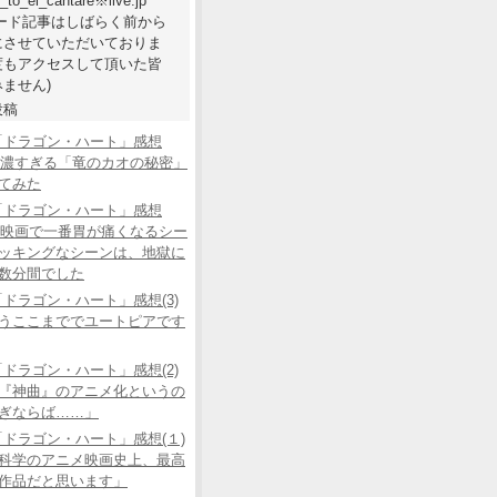
e_to_el_cantare※live.jp
ワード記事はしばらく前から
にさせていただいておりま
度もアクセスして頂いた皆
ません)
投稿
「ドラゴン・ハート」感想
あの濃すぎる「竜のカオの秘密」
てみた
「ドラゴン・ハート」感想
この映画で一番胃が痛くなるシー
ッキングなシーンは、地獄に
数分間でした
ドラゴン・ハート」感想(3)
うここまででユートピアです
ドラゴン・ハート」感想(2)
『神曲』のアニメ化というの
ぎならば……」
ドラゴン・ハート」感想(１)
科学のアニメ映画史上、最高
作品だと思います」