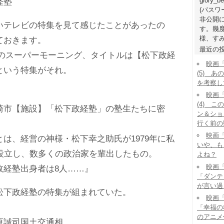
glory_b
経塾
(パス
非公開
いテレビの特集を見て感じたことがあったの
す。幾
様、すみ
ておきます。
最近の
9日のスーパーモーニング、タイトルは【松下政経
映画
という特集がそれ。
(5) 
を考察し
映画
(4) 
市【施設】「松下政経塾」の塾生たちに密
ン＆ショ
行く前の
映画「
は、経営の神様・松下幸之助氏が1979年に私
いや、も
て設立し、数多くの政治家を輩出したもの。
よね？
映画「
経塾出身者は8人……』
「ダンテ
が言い過
下政経塾の特集が組まれていた。
映画「
？
「幸福の
のアニメ
誠司国土交通相。