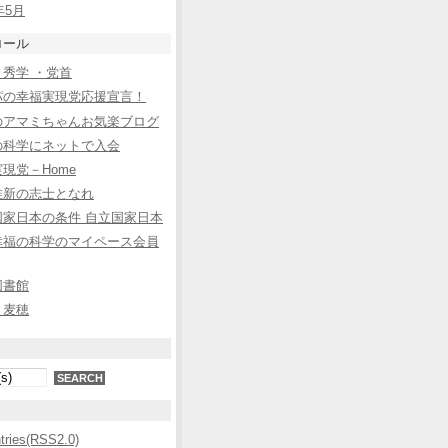
年5月
ロール
秀学 ・党首
パの幸福実現党応援宣言！
のアマミちゃんお気楽ブログ
の科学にネットで入会
現党－Home
維新の志士となれ
国家日本の条件 自立国家日本
幸福の科学のマイペース会員
図書館
と麦穂
ntries(RSS2.0)