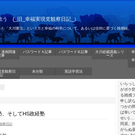
う (_旧_幸福実現党観察日記_）
きた「大川隆法」という方と幸福の科学について。あるいは信仰に基づく雑感録。
・漫画関連
パスワードＡ記事
パスワードＢ記事
大川総裁講義シリ
幸
記事
ーズ
幸
現党観察日
未分類
英語学習法
記
いらっ
がボケ
る雑感
申し訳
つかの
ば幸いで
塾、そしてHS政経塾
せい)
同居。
観察日記
がらぬ昼