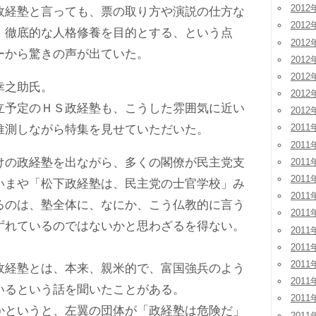
2012
経塾と言っても、票の取り方や演説の仕方な
2012
、徹底的な人格修養を目的とする、という点
2012
ーから驚きの声が出ていた。
2012
2012
幸之助氏。
2012
予定のＨＳ政経塾も、こうした雰囲気に近い
2012
2011
推測しながら特集を見せていただいた。
2011
の政経塾を出ながら、多くの閣僚が民主党支
2011
2011
いまや「松下政経塾は、民主党の士官学校」み
2011
るのは、塾全体に、なにか、こう仏教的に言う
2011
ずれているのではないかと思わざるを得ない。
2011
2011
2011
経塾とは、本来、親米的で、富国強兵のよう
2011
いるという話を聞いたことがある。
2011
というと、左翼の団体が「政経塾は危険だ」
2011