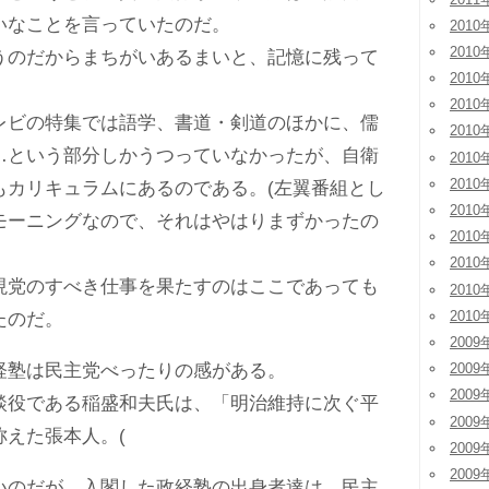
いなことを言っていたのだ。
2010
2010
のだからまちがいあるまいと、記憶に残って
2010
2010
ビの特集では語学、書道・剣道のほかに、儒
2010
…という部分しかうつっていなかったが、自衛
2010
2010
もカリキュラムにあるのである。(左翼番組とし
2010
モーニングなので、それはやはりまずかったの
2010
2010
党のすべき仕事を果たすのはここであっても
2010
2010
たのだ。
2009
塾は民主党べったりの感がある。
2009
2009
役である稲盛和夫氏は、「明治維持に次ぐ平
2009
称えた張本人。(
2009
2009
のだが、入閣した政経塾の出身者達は、民主