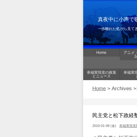
真夜中に小声で歌
一歩離れた処から見て
Home
アニメ
幸福実現党の政策
幸福実
とニュース
Home
> Archives >
民主党と松下政経
2010-01-08 (金)
幸福実現党