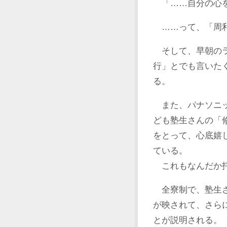
「……自分の心を
……って、「周
そして、早朝のラ
行」とでも言いた
る。
また、パナソニッ
ども塾生さんの「
をとって、心底嬉
ている。
これもなんだか托
全寮制で、塾生さ
が映されて、さら
とが説明される。