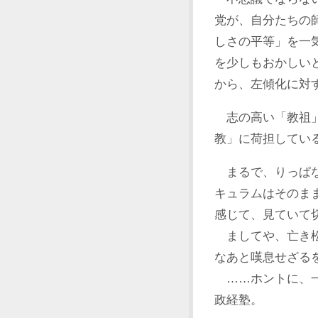
党が、自分たちの
しさの平等」を一
を少しもおかしい
から、左傾化に対
志の高い「教祖」
教」に荷担してい
まるで、りっぱな
キュラムはそのま
感じて、見ていて
ましてや、亡き松
なあと嘆息せざる
……ホントに、一
政経塾。