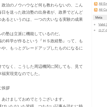
All E
政治のノウハウなど何も教わらないの、こん
All C
毎日を送った政治塾の出身者が、政界でどんど
Meta
つあるというのは、一つの大いなる実験の成果
Valid
ログ
の塾は立派に機能しているのだ。
の科学が作るという『ＨＳ政経塾』って、も
いや、もっとグレードアップしたものになるに
でなく、こうした周辺機関に関しても、見て
幸福実現党なのでした。
ご挨拶
あけましておめでとうございます。
びいただいた皆様、つたない記事を読むに時