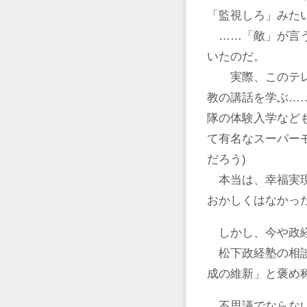
「監視しろ」みた
……「敵」が言う
いたのだ。
実際、このテレ
教の講話を学ぶ…
隊の体験入学など
て有名なスーパー
だろう)
本当は、幸福実現
おかしくはなかっ
しかし、今や政経
松下政経塾の相談
成の維新」と褒め
不思議でならない