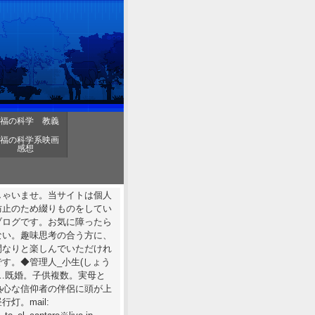
福の科学 教義
福の科学系映画
感想
しゃいませ。当サイトは個人
防止のため綴りものをしてい
ブログです。お気に障ったら
ない。趣味思考の合う方に、
間なりと楽しんでいただけれ
す。◆管理人_小生(しょう
……既婚。子供複数。実母と
熱心な信仰者の伴侶に頭が上
行灯。mail: