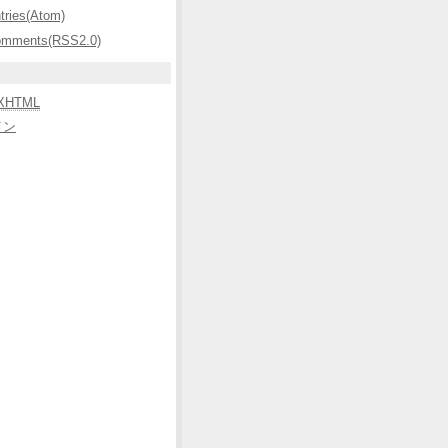
ntries(Atom)
omments(RSS2.0)
XHTML
イン