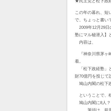
★民主党と松下政
この年の暮れ、短
で、ちょっと書い
2009年12月2
塾にマル秘潜入】
内容は、
『神奈川県茅ヶ崎
着。
「松下政経塾」と
財70億円を投じ
鳩山内閣の松下政
ということで、松
鳩山内閣に8人
……筆頭は、前原