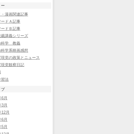
リー
メ・漫画関連記事
ワードＡ記事
ワードＢ記事
総裁講義シリーズ
の科学 教義
の科学系映画感想
実現党の政策とニュース
実現党観察日記
類
学習法
イブ
年6月
年3月
年12月
年6月
年5月