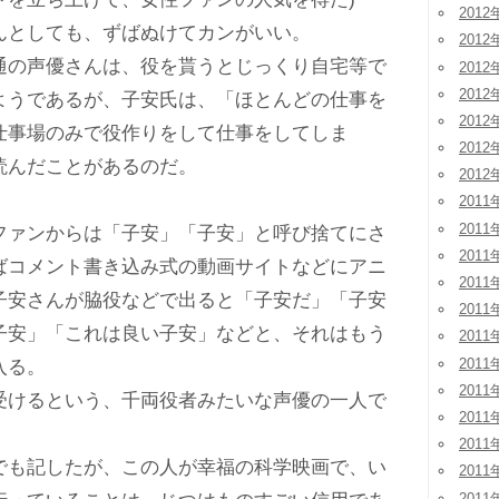
2012
としても、ずばぬけてカンがいい。
2012
の声優さんは、役を貰うとじっくり自宅等で
2012
2012
ようであるが、子安氏は、「ほとんどの仕事を
2012
仕事場のみで役作りをして仕事をしてしま
2012
読んだことがあるのだ。
2012
2011
2011
ァンからは「子安」「子安」と呼び捨てにさ
2011
ばコメント書き込み式の動画サイトなどにアニ
2011
子安さんが脇役などで出ると「子安だ」「子安
2011
子安」「これは良い子安」などと、それはもう
2011
2011
入る。
2011
けるという、千両役者みたいな声優の一人で
2011
2011
も記したが、この人が幸福の科学映画で、い
2011
2011