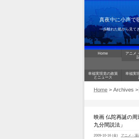
真夜中に小声で歌
一歩離れた処から見て
Home
アニメ
幸福実現党の政策
幸福実
とニュース
Home
> Archives >
映画 仏陀再誕の周
九分間説法」
2009-10-16 (金)
アニメ・漫