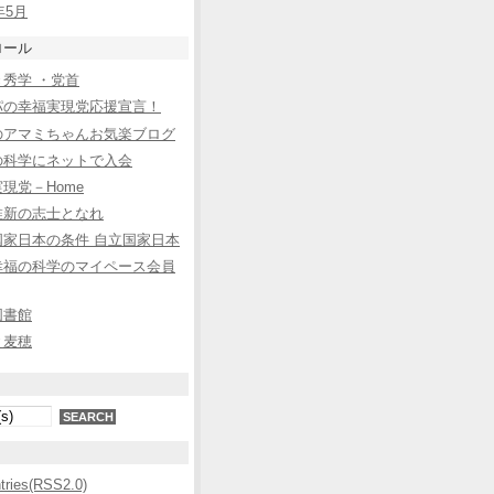
年5月
ロール
秀学 ・党首
パの幸福実現党応援宣言！
のアマミちゃんお気楽ブログ
の科学にネットで入会
現党－Home
維新の志士となれ
国家日本の条件 自立国家日本
幸福の科学のマイペース会員
図書館
と麦穂
ntries(RSS2.0)