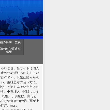
福の科学 教義
福の科学系映画
感想
しゃいませ。当サイトは個人
防止のため綴りものをしてい
ブログです。お気に障ったら
ない。趣味思考の合う方に、
間なりと楽しんでいただけれ
す。◆管理人_小生(しょう
……既婚。子供複数。実母と
熱心な信仰者の伴侶に頭が上
行灯。mail: