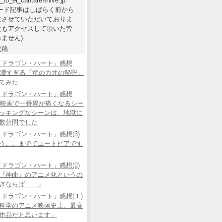
e_to_el_cantare※live.jp
ワード記事はしばらく前から
にさせていただいておりま
度もアクセスして頂いた皆
ません)
投稿
「ドラゴン・ハート」感想
あの濃すぎる「竜のカオの秘密」
てみた
「ドラゴン・ハート」感想
この映画で一番胃が痛くなるシー
ッキングなシーンは、地獄に
数分間でした
ドラゴン・ハート」感想(3)
うここまででユートピアです
ドラゴン・ハート」感想(2)
『神曲』のアニメ化というの
ぎならば……」
ドラゴン・ハート」感想(１)
科学のアニメ映画史上、最高
作品だと思います」