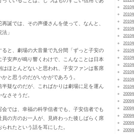
行っていることは、じつはものすごい信用であ
2010
2010
2010
再誕では、その声優さんを使って、なんと、
2010
説法」
2010
2010
ると、劇場の大音量で九分間「ずっと子安の
2010
2010
に子安声が鳴り響くわけで、こんなことは日本
2010
例はほとんどないと思われ、子安ファンは客席
2010
いかと思うのだがいかがであろう。
2010
半疑なのだが、こればかりは劇場に足を運ん
2010
2009
かなさそうだ。
2009
2009
会では、幸福の科学信者でも、子安信者でも
2009
社員の方のお一人が、見終わった後しばらく席
2009
おられたという話を耳にした。
2009