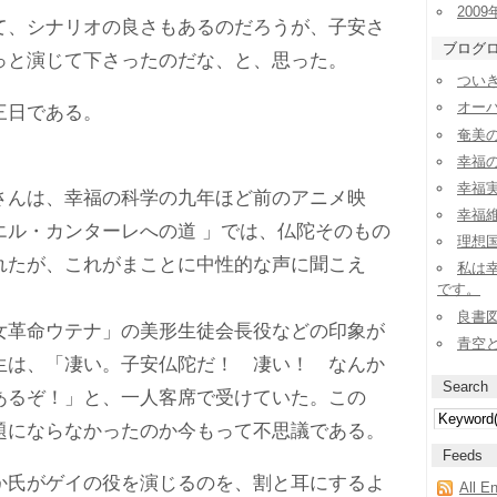
2009
、シナリオの良さもあるのだろうが、子安さ
ブログ
っと演じて下さったのだな、と、思った。
ついき
オー
三日である。
奄美
幸福
幸福実
んは、幸福の科学の九年ほど前のアニメ映
幸福
エル・カンターレへの道 」では、仏陀そのもの
理想
れたが、これがまことに中性的な声に聞こえ
私は
です。
良書
革命ウテナ」の美形生徒会長役などの印象が
青空
生は、「凄い。子安仏陀だ！ 凄い！ なんか
Search
あるぞ！」と、一人客席で受けていた。この
題にならなかったのか今もって不思議である。
Feeds
氏がゲイの役を演じるのを、割と耳にするよ
All E