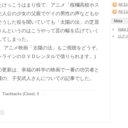
たけっこうはまり役で、アニメ「桜欄高校ホス
All E
All C
主人公の少女の父親でゲイの男性の声などもか
Meta
そうした役を聞いていても「太陽の法」の芝居
Valid
さんというのはこうやって芸の幅を広げていく
ログ
してしまった。
、アニメ映画「太陽の法」もご視聴をどうぞ。
ンラインのＤＶＤレンタルで借りられます。)
更新は、幸福の科学の映画で一番の功労者と
優の、子安武人さんについての記事でした。
Trackbacks (Close):
0