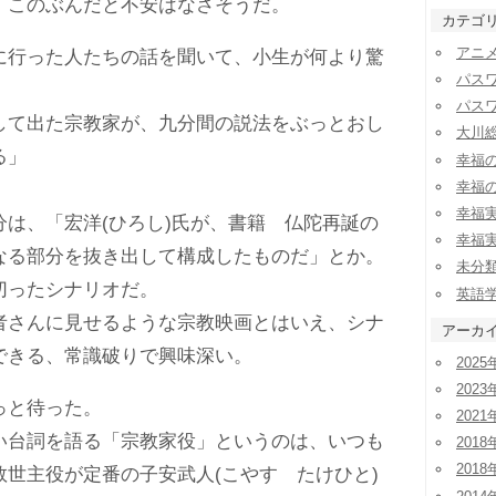
、このぶんだと不安はなさそうだ。
カテゴ
アニ
行った人たちの話を聞いて、小生が何より驚
パス
パス
て出た宗教家が、九分間の説法をぶっとおし
大川
る」
幸福
幸福
幸福
は、「宏洋(ひろし)氏が、書籍 仏陀再誕の
幸福
なる部分を抜き出して構成したものだ」とか。
未分
ったシナリオだ。
英語
さんに見せるような宗教映画とはいえ、シナ
アーカ
できる、常識破りで興味深い。
2025
2023
っと待った。
2021
台詞を語る「宗教家役」というのは、いつも
2018
2018
救世主役が定番の子安武人(こやす たけひと)