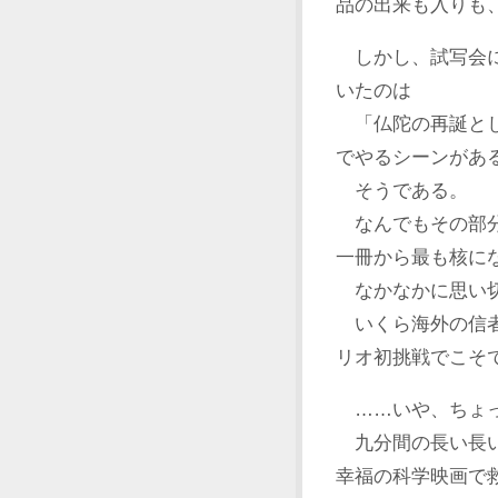
品の出来も入りも
しかし、試写会に
いたのは
「仏陀の再誕とし
でやるシーンがあ
そうである。
なんでもその部分
一冊から最も核に
なかなかに思い切
いくら海外の信者
リオ初挑戦でこそ
……いや、ちょ
九分間の長い長い
幸福の科学映画で