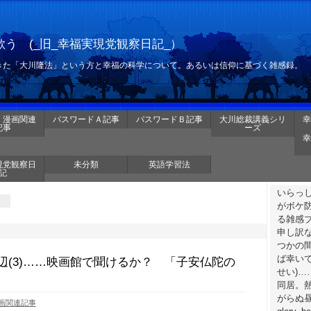
う (_旧_幸福実現党観察日記_）
きた「大川隆法」という方と幸福の科学について。あるいは信仰に基づく雑感録。
・漫画関連
パスワードＡ記事
パスワードＢ記事
大川総裁講義シリ
幸
記事
ーズ
幸
現党観察日
未分類
英語学習法
記
いらっ
がボケ
る雑感
申し訳
つかの
ば幸いで
辺(3)……映画館で聞けるか？ 「子安仏陀の
せい)
同居。
がらぬ昼
画関連記事