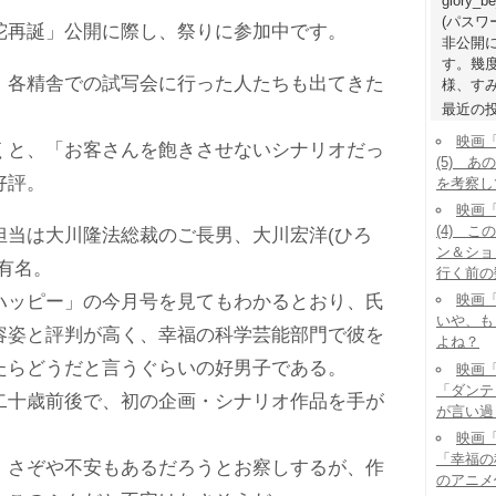
glory_b
(パス
再誕」公開に際し、祭りに参加中です。
非公開
す。幾
各精舎での試写会に行った人たちも出てきた
様、すみ
最近の
映画
と、「お客さんを飽きさせないシナリオだっ
(5) 
好評。
を考察し
映画
(4) 
当は大川隆法総裁のご長男、大川宏洋(ひろ
ン＆ショ
有名。
行く前の
ッピー」の今月号を見てもわかるとおり、氏
映画「
いや、も
容姿と評判が高く、幸福の科学芸能部門で彼を
よね？
たらどうだと言うぐらいの好男子である。
映画「
「ダンテ
十歳前後で、初の企画・シナリオ作品を手が
が言い過
映画「
「幸福の
さぞや不安もあるだろうとお察しするが、作
のアニメ