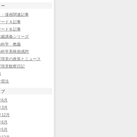
リー
メ・漫画関連記事
ワードＡ記事
ワードＢ記事
総裁講義シリーズ
の科学 教義
の科学系映画感想
実現党の政策とニュース
実現党観察日記
類
学習法
イブ
年6月
年3月
年12月
年6月
年5月