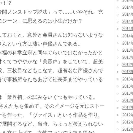
2014
か！？
2014
間ノンストップ説法」って……いやそれ、充
2014
モシーン」に思えるのは小生だけか？
2014
2014
ておくと、意外と会員さんは知らないような
2014
2014
さんという方は凄い声優さんである。
2013
福の科学立宗と同年ぐらいではなかったかと
2013
甘くてつややかな「美形声」をしていて、超美
2013
役、三枚目などもこなす、超有名な声優さんで
2013
分で事務所をたちあげて社長業までやっている
2013
2013
2013
「業界初」の試みをいくつもやっている。
2013
さんたちを集めて、そのイメージを元にストー
2012
ーを作った、「ヴァイス」という作品を作り、
2012
2012
で展開するなど、当時、ちょっと考えられない
2012
トを立ち上げて、女性ファンの人気を得た)