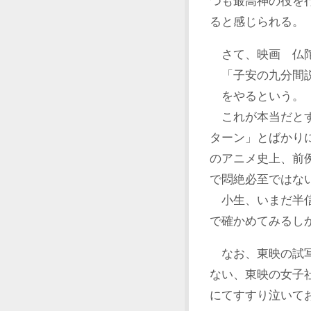
つも最高神の役を
ると感じられる。
さて、映画 仏陀
「子安の九分間
をやるという。
これが本当だとす
ターン」とばかり
のアニメ史上、前
で悶絶必至ではな
小生、いまだ半信
で確かめてみるし
なお、東映の試写
ない、東映の女子
にてすすり泣いて