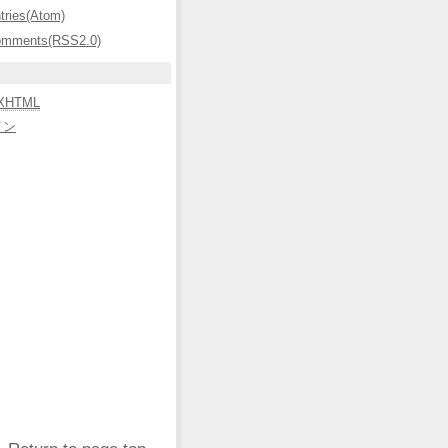
ntries(Atom)
omments(RSS2.0)
XHTML
イン