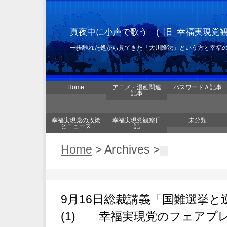
真夜中に小声で歌う (_旧_幸福実現党
一歩離れた処から見てきた「大川隆法」という方と幸福
Home
アニメ・漫画関連
パスワードＡ記事
記事
幸福実現党の政策
幸福実現党観察日
未分類
とニュース
記
Home
> Archives >
9月16日総裁講義「国難選挙と
(1) 幸福実現党のフェアプ