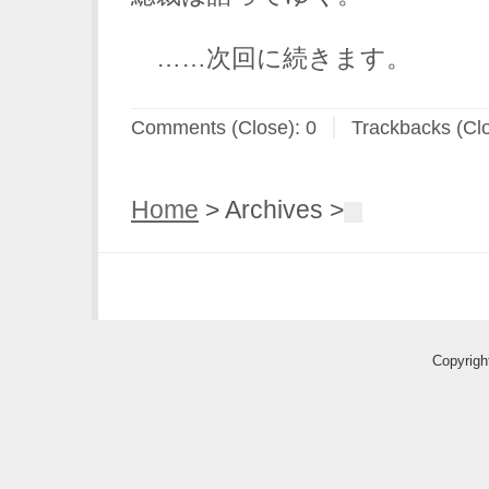
……次回に続きます。
Comments (Close):
0
Trackbacks (Cl
Home
> Archives >
Copyri