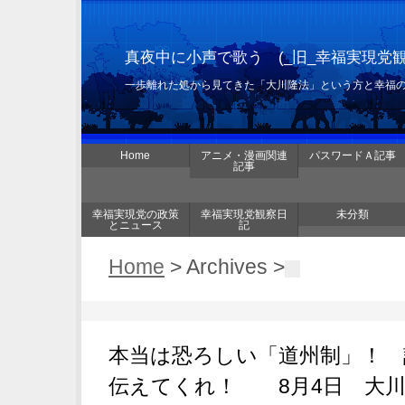
真夜中に小声で歌う (_旧_幸福実現党
一歩離れた処から見てきた「大川隆法」という方と幸福
Home
アニメ・漫画関連
パスワードＡ記事
記事
幸福実現党の政策
幸福実現党観察日
未分類
とニュース
記
Home
> Archives >
本当は恐ろしい「道州制」！ 
伝えてくれ！ 8月4日 大川