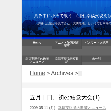
真夜中に小声で歌う (_旧_幸福実現党
一歩離れた処から見てきた「大川隆法」という方と幸福
Home
アニメ・漫画関連
パスワードＡ記事
記事
幸福実現党の政策
幸福実現党観察日
未分類
とニュース
記
Home
> Archives >
五月十日、初の結党大会(1)
2009-05-11 (月)
幸福実現党の政策とニュース