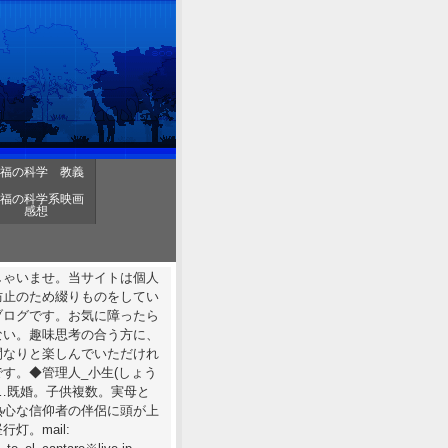
福の科学 教義
福の科学系映画
感想
しゃいませ。当サイトは個人
防止のため綴りものをしてい
ブログです。お気に障ったら
ない。趣味思考の合う方に、
間なりと楽しんでいただけれ
す。◆管理人_小生(しょう
……既婚。子供複数。実母と
熱心な信仰者の伴侶に頭が上
行灯。mail: