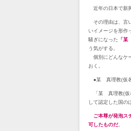
近年の日本で新興
その理由は、言い
いイメージを形作
騒ぎになった
「某
う気がする。
個別にどんなケー
おく。
●某 真理教(仮名
「某 真理教(仮
して認定した国の
ご本尊が発泡ス
可したものだ
。