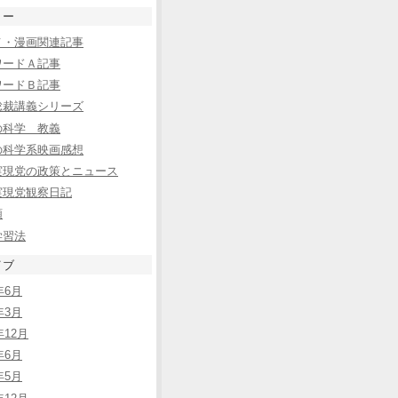
リー
メ・漫画関連記事
ワードＡ記事
ワードＢ記事
総裁講義シリーズ
の科学 教義
の科学系映画感想
実現党の政策とニュース
実現党観察日記
類
学習法
イブ
年6月
年3月
年12月
年6月
年5月