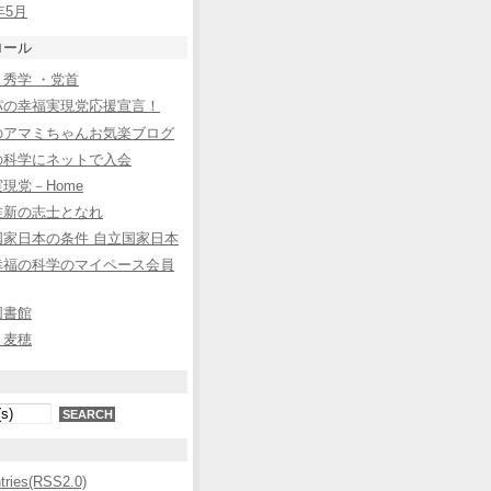
年5月
ロール
秀学 ・党首
パの幸福実現党応援宣言！
のアマミちゃんお気楽ブログ
の科学にネットで入会
現党－Home
維新の志士となれ
国家日本の条件 自立国家日本
幸福の科学のマイペース会員
図書館
と麦穂
ntries(RSS2.0)