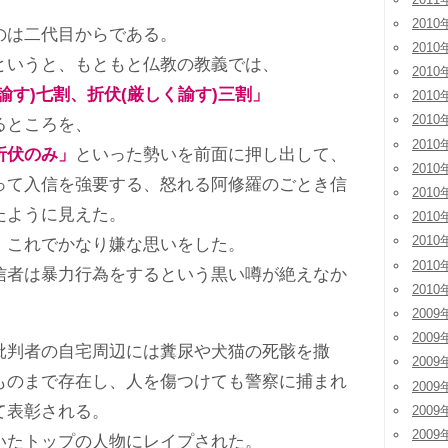
2010
は二代目からである。
2010
いうと、もともと仏教の教義では、
2010
諭す)七割、折伏(厳しく諭す)三割」
2010
2010
るところを、
2010
折伏のみ」
といった勢いを前面に押し出して、
2010
って入信を強要する、怒れる阿修羅のごとき信
2010
たように見えた。
2010
2010
これでかなり嫌な思いをした。
2010
者は暴力行為をするという黒い噂が絶えなか
2010
2009
2009
判者の自宅周辺には糞尿や犬猫の死骸を撒
2009
ものまで存在し、人を傷つけても警察に捕まれ
2009
て表彰される。
2009
2009
たトップの人物にレイプされた。