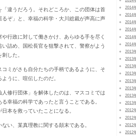
2014
2014
「違うだろう。それどころか、この団体は首
2014
居るぞ」と、幸福の科学・大川総裁が声高に声
2014
2014
や行政に対して働きかけ、あらゆる手を尽く
2014
2014
追い詰め、国松長官を狙撃されて、警察がよう
2013
を刺した。
2013
2013
コミがさも自分たちの手柄であるように、そ
2013
るように、喧伝したのだ。
2013
2013
人修行団体」を解体したのは、マスコミでは
2013
ある幸福の科学であったと言うことである。
2013
2012
日本を救っていたことになる。
2012
ない、某真理教に関する顛末である。
2012
2012