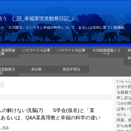
う (_旧_幸福実現党観察日記_）
きた「大川隆法」という方と幸福の科学について。あるいは信仰に基づく雑感録。
・漫画関連
パスワードＡ記事
パスワードＢ記事
大川総裁講義シリ
幸
記事
ーズ
幸
現党観察日
未分類
英語学習法
記
いらっ
がボケ
る雑感
申し訳
つかの
ば幸いで
の解けない洗脳(7) S学会(仮名)と「某
せい)
 あるいは、Q&A某真理教と幸福の科学の違い
同居。
がらぬ昼
 教義