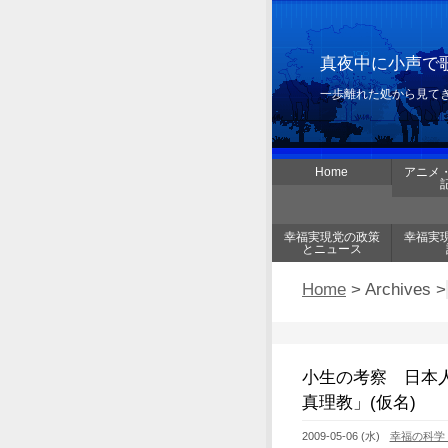
真夜中に小声で歌
一歩離れた処から見て
Home
アニメ
幸福実現党の政策
幸福実
とニュース
Home
> Archives >
小生の考察 日本人
真理教」(仮名)
2009-05-06 (水)
幸福の科学