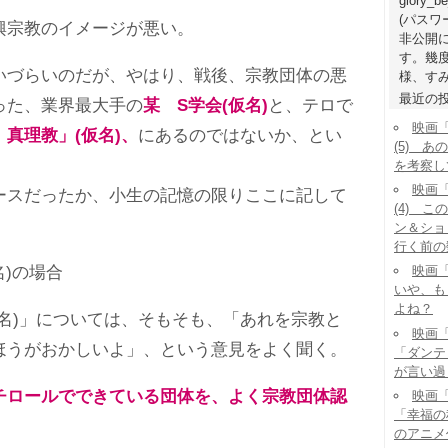
glory_b
(パス
宗教のイメージが悪い。
非公開
す。幾
づらいのだが、やはり、戦後、宗教団体の悪
様、すみ
最近の
った、業界最大手の
某 S学会(仮名)
と、テロで
映画
 真理教」(仮名)、
にあるのではないか、とい
(5) 
を考察し
映画
スだったか、小生の記憶の限りここに記して
(4) 
ン＆ショ
行く前の
)の場合
映画「
いや、も
よね？
名)」については、そもそも、「あれを宗教と
映画「
ほうがおかしいよ」、という意見をよく聞く。
「ダンテ
が言い過
チロールでできている団体を、よく宗教団体認
映画「
「幸福の
のアニメ