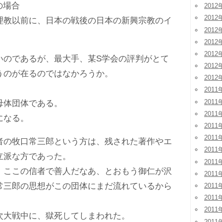
の場合
2012
2012
教以前に、日本の戦後の日本の新興宗教のイ
2012
。
2012
2012
のであるが、最大手、某S学会の評判がとて
2012
うのが在るのではなかろうか。
2012
2011
2011
体団体である。
2011
になる。
2011
2011
の牧口常三郎という方は、残された著作やエ
2011
立派な方であった。
2011
ここの信者で善人だなあ、とおもう御仁が沢
2011
常三郎の思想がこの団体にまだ流れているから
2011
2011
。
2011
大戦中に、獄死してしまわれた。
2011