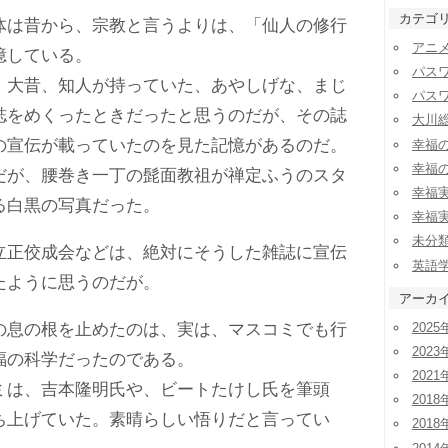
カテゴ
は昔から、宗教と言うよりは、「仙人の修行
アニ
憶している。
パス
大昔、知人が持っていた、あやしげな、まじ
パス
誌をめくったときだったと思うのだが、その誌
大川
の宣伝が載っていたのを見た記憶があるのだ。
幸福
幸福
が、腰巻き一丁の髭面教祖が禅定ふうのスタ
幸福
る白黒の写真だった。
幸福
未分
正佼成会などは、絶対にそうした雑誌に宣伝
英語
たように思うのだが。
アーカ
2025
息の根を止めたのは、実は、マスコミでも行
2023
福の科学だったのである。
2021
は、吉本隆明氏や、ビートたけし氏を筆頭
2018
ち上げていた。素晴らしい悟りだと言ってい
2018