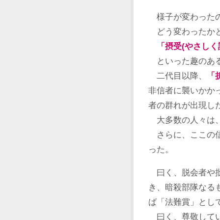
様子が変わったの
どう変わったかと
「摂受(やさしく
といった趣のあ
二代目以降、
「
非信者に襲いかか
者の群れが出現し
大多数の人々は、
さらに、ここの信
った。
曰く、脱会者や批
き、暗殺部隊なる
ば「法難賞」とし
曰く、尊敬してい