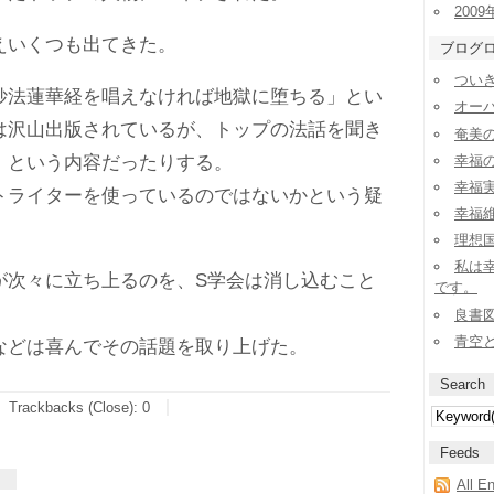
2009
いくつも出てきた。
ブログ
ついき
法蓮華経を唱えなければ地獄に堕ちる」とい
オー
は沢山出版されているが、トップの法話を聞き
奄美
幸福
」という内容だったりする。
幸福実
ライターを使っているのではないかという疑
幸福
理想
私は
次々に立ち上るのを、S学会は消し込むこと
です。
良書
青空
どは喜んでその話題を取り上げた。
Search
Trackbacks (Close):
0
Feeds
All E