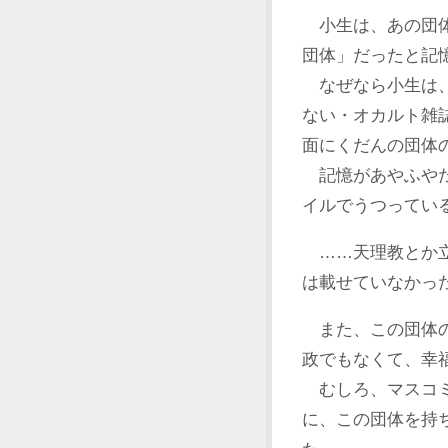
小生は、あの団体
団体」だったと記
なぜなら小生は、
ない・オカルト雑
面にくだんの団体
記憶があやふやだ
イルでうつってい
……天理教とか立
は載せていなかっ
また、この団体の
政でもなくて、幸
むしろ、マスコミ
に、この団体を持