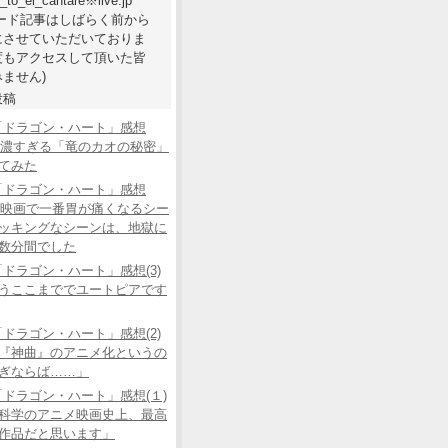
e_to_el_cantare※live.jp
ワード記事はしばらく前から
にさせていただいておりま
度もアクセスして頂いた皆
ません)
投稿
「ドラゴン・ハート」感想
あの濃すぎる「竜のカオの秘密」
てみた
「ドラゴン・ハート」感想
この映画で一番胃が痛くなるシー
ッキングなシーンは、地獄に
数分間でした
ドラゴン・ハート」感想(3)
うここまででユートピアです
ドラゴン・ハート」感想(2)
『神曲』のアニメ化というの
ぎならば……」
ドラゴン・ハート」感想(１)
科学のアニメ映画史上、最高
作品だと思います」